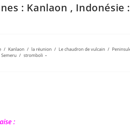
ines : Kanlaon , Indonésie :
e
/
Kanlaon
/
la réunion
/
Le chaudron de vulcain
/
Peninsul
Semeru
/
stromboli
aise :