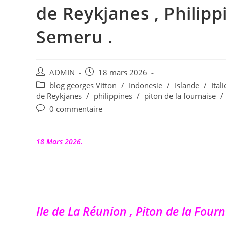
de Reykjanes , Philipp
Semeru .
Auteur/autrice
Publication
ADMIN
18 mars 2026
de
publiée :
Post
blog georges Vitton
/
Indonesie
/
Islande
/
Itali
la
category:
de Reykjanes
/
philippines
/
piton de la fournaise
/
publication :
Commentaires
0 commentaire
de
la
publication :
18 Mars 2026.
Ile de La Réunion , Piton de la Fourn