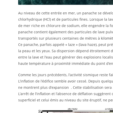
Au niveau de cette entrée en mer, un panache se dévelop
chlorhydrique (HCl) et de particules fines. Lorsque la l
de mer riche en chlorure de sodium, elle engendre la fo
panache contient également des particules de lave pulv
transportés sur plusieurs centaines de mètres à kilomètr
Ce panache, parfois appelé « laze » (lava haze), peut prés
la peau et les yeux. Sa dispersion dépend étroitement de
entre la lave et l’eau peut générer des explosions local
haute température à proximité immédiate du point d’en
Comme les jours précédents, l’activité sismique reste fai
L’inflation de l’édifice semble avoir cessé. Depuis quelq
ne montrent plus d’expansion . Cette stabilisation sera
L’arrêt de l’inflation et l’absence de déflation suggèrent
superficiel et celui émis au niveau du site éruptif, ne p