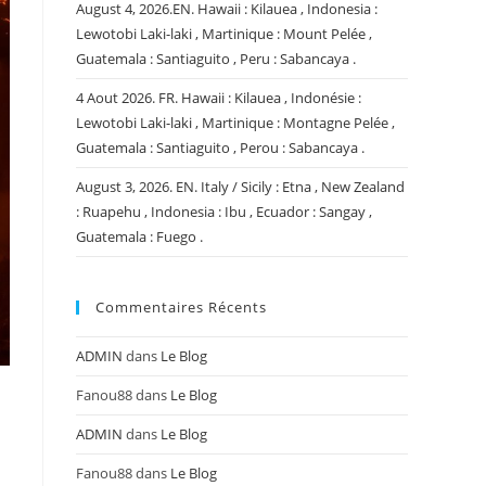
August 4, 2026.EN. Hawaii : Kilauea , Indonesia :
Lewotobi Laki-laki , Martinique : Mount Pelée ,
Guatemala : Santiaguito , Peru : Sabancaya .
4 Aout 2026. FR. Hawaii : Kilauea , Indonésie :
Lewotobi Laki-laki , Martinique : Montagne Pelée ,
Guatemala : Santiaguito , Perou : Sabancaya .
August 3, 2026. EN. Italy / Sicily : Etna , New Zealand
: Ruapehu , Indonesia : Ibu , Ecuador : Sangay ,
Guatemala : Fuego .
Commentaires Récents
ADMIN
dans
Le Blog
Fanou88
dans
Le Blog
ADMIN
dans
Le Blog
e
Fanou88
dans
Le Blog