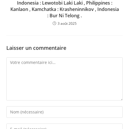
Indonesia : Lewotobi Laki Laki , Philippines :
Kanlaon , Kamchatka : Krasheninnikov , Indonesia
: Bur Ni Telong .
3 août 2025
Laisser un commentaire
Comment
Enter
your
name
Enter