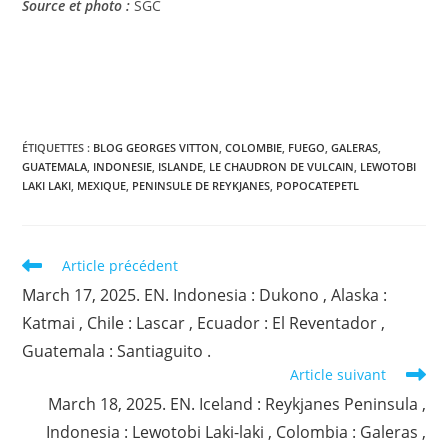
Source et photo :
SGC
ÉTIQUETTES :
BLOG GEORGES VITTON
,
COLOMBIE
,
FUEGO
,
GALERAS
,
GUATEMALA
,
INDONESIE
,
ISLANDE
,
LE CHAUDRON DE VULCAIN
,
LEWOTOBI
LAKI LAKI
,
MEXIQUE
,
PENINSULE DE REYKJANES
,
POPOCATEPETL
Read
Article précédent
more
March 17, 2025. EN. Indonesia : Dukono , Alaska :
articles
Katmai , Chile : Lascar , Ecuador : El Reventador ,
Guatemala : Santiaguito .
Article suivant
March 18, 2025. EN. Iceland : Reykjanes Peninsula ,
Indonesia : Lewotobi Laki-laki , Colombia : Galeras ,