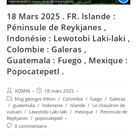
18 Mars 2025 . FR. Islande :
Péninsule de Reykjanes ,
Indonésie : Lewotobi Laki-laki ,
Colombie : Galeras ,
Guatemala : Fuego , Mexique :
Popocatepetl .
Auteur/autrice
Publication
ADMIN
18 mars 2025
de
publiée :
Post
blog georges Vitton
/
Colombie
/
fuego
/
Galeras
la
category:
/
guatemala
/
Indonesie
/
Islande
/
Le chaudron de
publication :
vulcain
/
Lewotobi Laki-laki
/
mexique
/
Peninsule de
Reykjanes
/
popocatepetl
Commentaires
0 commentaire
de