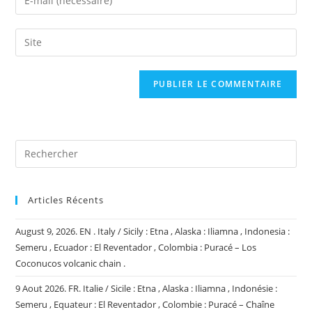
or
your
username
email
Saisir
to
address
l’URL
comment
to
de
comment
votre
site
(facultatif)
Articles Récents
August 9, 2026. EN . Italy / Sicily : Etna , Alaska : Iliamna , Indonesia :
Semeru , Ecuador : El Reventador , Colombia : Puracé – Los
Coconucos volcanic chain .
9 Aout 2026. FR. Italie / Sicile : Etna , Alaska : Iliamna , Indonésie :
Semeru , Equateur : El Reventador , Colombie : Puracé – Chaîne