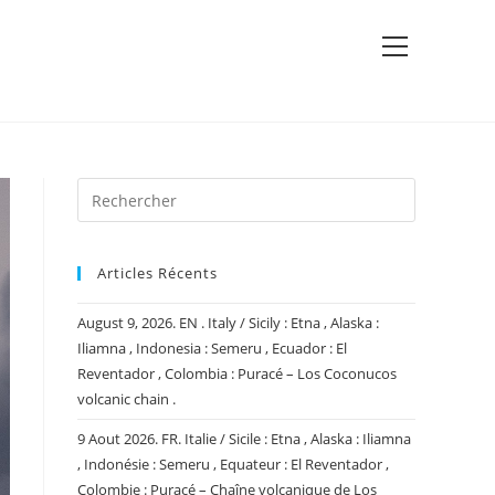
View
website
Menu
Articles Récents
August 9, 2026. EN . Italy / Sicily : Etna , Alaska :
Iliamna , Indonesia : Semeru , Ecuador : El
Reventador , Colombia : Puracé – Los Coconucos
volcanic chain .
9 Aout 2026. FR. Italie / Sicile : Etna , Alaska : Iliamna
, Indonésie : Semeru , Equateur : El Reventador ,
Colombie : Puracé – Chaîne volcanique de Los