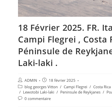
18 Février 2025. FR. Itali
Campi Flegrei , Costa R
Péninsule de Reykjane
Laki-laki .
Auteur/autrice
Publication
ADMIN
18 février 2025
de
publiée :
Post
blog georges Vitton
/
Campi Flegrei
/
Costa Rica
la
category:
/
Lewotobi Laki-laki
/
Peninsule de Reykjanes
/
Po
publication :
Commentaires
0 commentaire
de
la