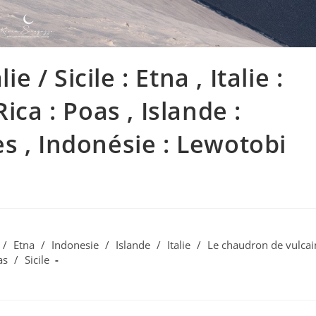
e / Sicile : Etna , Italie :
ica : Poas , Islande :
s , Indonésie : Lewotobi
/
Etna
/
Indonesie
/
Islande
/
Italie
/
Le chaudron de vulcai
as
/
Sicile