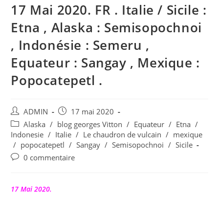
17 Mai 2020. FR . Italie / Sicile :
Etna , Alaska : Semisopochnoi
, Indonésie : Semeru ,
Equateur : Sangay , Mexique :
Popocatepetl .
Auteur/autrice
Publication
ADMIN
17 mai 2020
de
publiée :
Post
Alaska
/
blog georges Vitton
/
Equateur
/
Etna
/
la
category:
Indonesie
/
Italie
/
Le chaudron de vulcain
/
mexique
publication :
/
popocatepetl
/
Sangay
/
Semisopochnoi
/
Sicile
Commentaires
0 commentaire
de
la
publication :
17 Mai 2020.