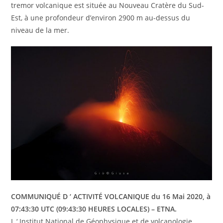
tremor volcanique est située au Nouveau Cratère du Sud-
Est, à une profondeur d’environ 2900 m au-dessus du
niveau de la mer.
COMMUNIQUÉ D ‘ ACTIVITÉ VOLCANIQUE du 16 Mai 2020, à
07:43:30 UTC (09:43:30 HEURES LOCALES) – ETNA.
L ‘ Institut National de Géophysique et de volcanologie,