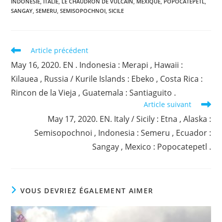
INDONESIE
,
ITALIE
,
LE CHAUDRON DE VULCAIN
,
MEXIQUE
,
POPOCATEPETL
,
SANGAY
,
SEMERU
,
SEMISOPOCHNOI
,
SICILE
Read
Article précédent
more
May 16, 2020. EN . Indonesia : Merapi , Hawaii :
articles
Kilauea , Russia / Kurile Islands : Ebeko , Costa Rica :
Rincon de la Vieja , Guatemala : Santiaguito .
Article suivant
May 17, 2020. EN. Italy / Sicily : Etna , Alaska :
Semisopochnoi , Indonesia : Semeru , Ecuador :
Sangay , Mexico : Popocatepetl .
VOUS DEVRIEZ ÉGALEMENT AIMER