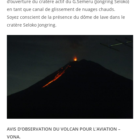
d’ouverture du cratère actif du G.Semeru (Jongring Seloko)
en tant que canal de glissement de nuages ​​chauds.
Soyez conscient de la présence du dôme de lave dans le
cratère Seloko Jongring.
AVIS D’OBSERVATION DU VOLCAN POUR L’AVIATION –
VONA.