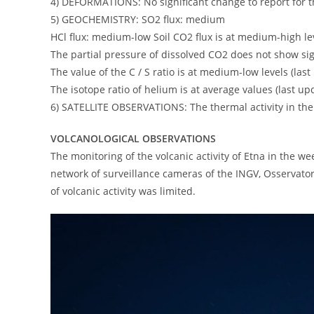
4) DEFORMATIONS: No significant change to report for t
5) GEOCHEMISTRY: SO2 flux: medium
HCl flux: medium-low Soil CO2 flux is at medium-high le
The partial pressure of dissolved CO2 does not show sig
The value of the C / S ratio is at medium-low levels (l
The isotope ratio of helium is at average values (last up
6) SATELLITE OBSERVATIONS: The thermal activity in the 
VOLCANOLOGICAL OBSERVATIONS
The monitoring of the volcanic activity of Etna in the w
network of surveillance cameras of the INGV, Osservato
of volcanic activity was limited.