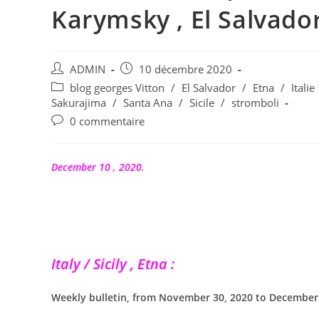
Karymsky , El Salvador
Auteur/autrice
Publication
ADMIN
10 décembre 2020
de
publiée :
Post
blog georges Vitton
/
El Salvador
/
Etna
/
Italie
la
category:
Sakurajima
/
Santa Ana
/
Sicile
/
stromboli
publication :
Commentaires
0 commentaire
de
la
publication :
December 10 , 2020.
Italy / Sicily , Etna :
Weekly bulletin, from November 30, 2020 to December 0