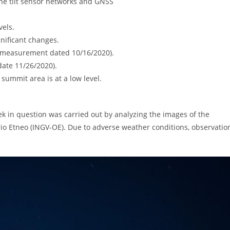
he tilt sensor networks and GNSS
vels.
nificant changes.
ast measurement dated 10/16/2020).
date 11/26/2020).
summit area is at a low level.
eek in question was carried out by analyzing the images of the
rio Etneo (INGV-OE). Due to adverse weather conditions, observatio