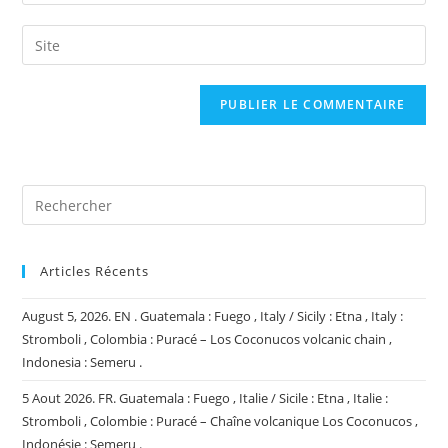
your
username
email
Saisir
to
address
l’URL
comment
to
de
comment
votre
site
(facultatif)
Articles Récents
August 5, 2026. EN . Guatemala : Fuego , Italy / Sicily : Etna , Italy :
Stromboli , Colombia : Puracé – Los Coconucos volcanic chain ,
Indonesia : Semeru .
5 Aout 2026. FR. Guatemala : Fuego , Italie / Sicile : Etna , Italie :
Stromboli , Colombie : Puracé – Chaîne volcanique Los Coconucos ,
Indonésie : Semeru .