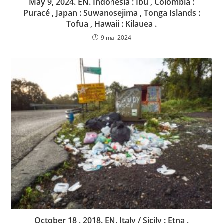
May 9, 2024. EN. Indonesia : Ibu , Colombia :
Puracé , Japan : Suwanosejima , Tonga Islands :
Tofua , Hawaii : Kilauea .
9 mai 2024
October 18 , 2018. EN. Italy / Sicily : Etna ,