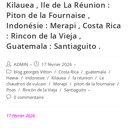
Kilauea , Ile de La Réunion :
Piton de la Fournaise ,
Indonésie : Merapi , Costa Rica
: Rincon de la Vieja ,
Guatemala : Santiaguito .
Auteur/autrice
Publication
ADMIN
17 février 2026
de
publiée :
Post
blog georges Vitton
/
Costa Rica
/
guatemala
/
la
category:
Hawai
/
Indonesie
/
Kilauea
/
la réunion
/
Le
publication :
chaudron de vulcain
/
Merapi
/
piton de la fournaise
/
Poas
/
Rincón de la Vieja
/
Santiaguito
Commentaires
0 commentaire
de
la
publication :
17 Février 2026.