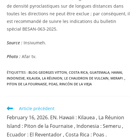
de densité pyroclastiques sur de longues distances dans
toutes les directions ne peut être exclue ; par conséquent, il
est recommandé de suivre les indications du bulletin
spécial BESAN-063-2025.
Source :
Insivumeh.
Photo :
Afar tv.
ÉTIQUETTES :
BLOG GEORGES VITTON
,
COSTA RICA
,
GUATEMALA
,
HAWAI
,
INDONESIE
,
KILAUEA
,
LA RÉUNION
,
LE CHAUDRON DE VULCAIN
,
MERAPI .
,
PITON DE LA FOURNAISE
,
POAS
,
RINCÓN DE LA VIEJA
Read
Article précédent
more
February 16, 2026. EN. Hawaii : Kilauea , La Réunion
articles
Island : Piton de la Fournaise , Indonesia : Semeru ,
Ecuador : El Reventador , Costa Rica : Poas .