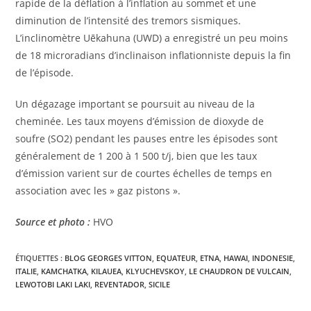
rapide de la déflation à l’inflation au sommet et une
diminution de l’intensité des tremors sismiques.
L’inclinomètre Uēkahuna (UWD) a enregistré un peu moins
de 18 microradians d’inclinaison inflationniste depuis la fin
de l’épisode.
Un dégazage important se poursuit au niveau de la
cheminée. Les taux moyens d’émission de dioxyde de
soufre (SO2) pendant les pauses entre les épisodes sont
généralement de 1 200 à 1 500 t/j, bien que les taux
d’émission varient sur de courtes échelles de temps en
association avec les » gaz pistons ».
Source et photo :
HVO
ÉTIQUETTES :
BLOG GEORGES VITTON
,
EQUATEUR
,
ETNA
,
HAWAI
,
INDONESIE
,
ITALIE
,
KAMCHATKA
,
KILAUEA
,
KLYUCHEVSKOY
,
LE CHAUDRON DE VULCAIN
,
LEWOTOBI LAKI LAKI
,
REVENTADOR
,
SICILE