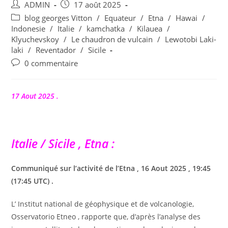
Auteur/autrice
Publication
ADMIN
17 août 2025
de
publiée :
Post
blog georges Vitton
/
Equateur
/
Etna
/
Hawai
/
la
category:
Indonesie
/
Italie
/
kamchatka
/
Kilauea
/
publication :
Klyuchevskoy
/
Le chaudron de vulcain
/
Lewotobi Laki-
laki
/
Reventador
/
Sicile
Commentaires
0 commentaire
de
la
publication :
17 Aout 2025 .
Italie / Sicile , Etna :
Communiqué sur l’activité de l’Etna , 16 Aout 2025 , 19:45
(17:45 UTC) .
L’ Institut national de géophysique et de volcanologie,
Osservatorio Etneo , rapporte que, d’après l’analyse des