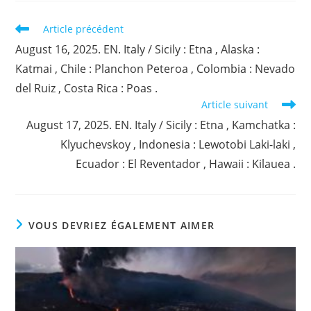
Read
Article précédent
more
August 16, 2025. EN. Italy / Sicily : Etna , Alaska :
articles
Katmai , Chile : Planchon Peteroa , Colombia : Nevado
del Ruiz , Costa Rica : Poas .
Article suivant
August 17, 2025. EN. Italy / Sicily : Etna , Kamchatka :
Klyuchevskoy , Indonesia : Lewotobi Laki-laki ,
Ecuador : El Reventador , Hawaii : Kilauea .
VOUS DEVRIEZ ÉGALEMENT AIMER