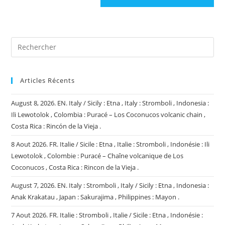
votre
site
(facultatif)
Articles Récents
August 8, 2026. EN. Italy / Sicily : Etna , Italy : Stromboli , Indonesia :
Ili Lewotolok , Colombia : Puracé – Los Coconucos volcanic chain ,
Costa Rica : Rincón de la Vieja .
8 Aout 2026. FR. Italie / Sicile : Etna , Italie : Stromboli , Indonésie : Ili
Lewotolok , Colombie : Puracé – Chaîne volcanique de Los
Coconucos , Costa Rica : Rincon de la Vieja .
August 7, 2026. EN. Italy : Stromboli , Italy / Sicily : Etna , Indonesia :
Anak Krakatau , Japan : Sakurajima , Philippines : Mayon .
7 Aout 2026. FR. Italie : Stromboli , Italie / Sicile : Etna , Indonésie :