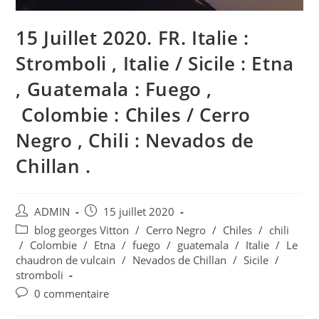
15 Juillet 2020. FR. Italie :
Stromboli , Italie / Sicile : Etna
, Guatemala : Fuego ,
Colombie : Chiles / Cerro
Negro , Chili : Nevados de
Chillan .
Auteur/autrice
Publication
ADMIN
15 juillet 2020
de
publiée :
Post
blog georges Vitton
/
Cerro Negro
/
Chiles
/
chili
la
category:
/
Colombie
/
Etna
/
fuego
/
guatemala
/
Italie
/
Le
publication :
chaudron de vulcain
/
Nevados de Chillan
/
Sicile
/
stromboli
Commentaires
0 commentaire
de