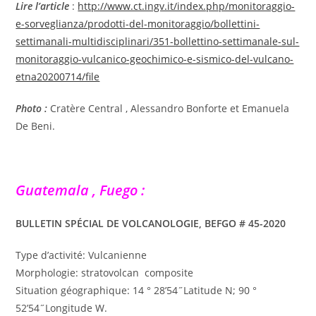
Lire l’article
:
http://www.ct.ingv.it/index.php/monitoraggio-
e-sorveglianza/prodotti-del-monitoraggio/bollettini-
settimanali-multidisciplinari/351-bollettino-settimanale-sul-
monitoraggio-vulcanico-geochimico-e-sismico-del-vulcano-
etna20200714/file
Photo :
Cratère Central , Alessandro Bonforte et Emanuela
De Beni.
Guatemala , Fuego :
BULLETIN SPÉCIAL DE VOLCANOLOGIE, BEFGO # 45-2020
Type d’activité: Vulcanienne
Morphologie: stratovolcan composite
Situation géographique: 14 ° 28’54˝Latitude N; 90 °
52’54˝Longitude W.