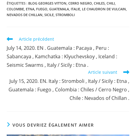
ÉTIQUETTES :
BLOG GEORGES VITTON
,
CERRO NEGRO
,
CHILES
,
CHILI
,
COLOMBIE
,
ETNA
,
FUEGO
,
GUATEMALA
,
ITALIE
,
LE CHAUDRON DE VULCAIN
,
NEVADOS DE CHILLAN
,
SICILE
,
STROMBOLI
Read
Article précédent
more
July 14, 2020. EN . Guatemala : Pacaya , Peru :
articles
Sabancaya , Kamchatka : Klyuchevskoy , Iceland :
Seismic Swarms , Italy / Sicily : Etna .
Article suivant
July 15, 2020. EN. Italy : Stromboli , Italy / Sicily : Etna ,
Guatemala : Fuego , Colombia : Chiles / Cerro Negro ,
Chile : Nevados of Chillan .
VOUS DEVRIEZ ÉGALEMENT AIMER