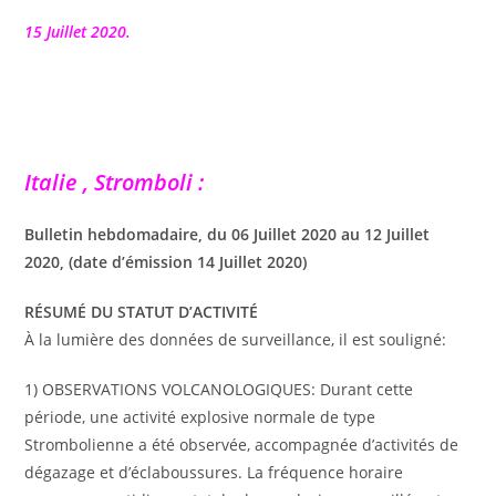
la
publication :
15 Juillet 2020.
Italie , Stromboli :
Bulletin hebdomadaire, du 06 Juillet 2020 au 12 Juillet
2020, (date d’émission 14 Juillet 2020)
RÉSUMÉ DU STATUT D’ACTIVITÉ
À la lumière des données de surveillance, il est souligné:
1) OBSERVATIONS VOLCANOLOGIQUES: Durant cette
période, une activité explosive normale de type
Strombolienne a été observée, accompagnée d’activités de
dégazage et d’éclaboussures. La fréquence horaire