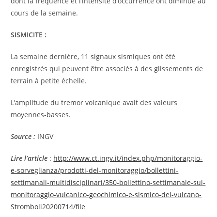
dont la fréquence et l’intensité d’occurrence ont diminué au
cours de la semaine.
SISMICITE :
La semaine dernière, 11 signaux sismiques ont été
enregistrés qui peuvent être associés à des glissements de
terrain à petite échelle.
L’amplitude du tremor volcanique avait des valeurs
moyennes-basses.
Source :
INGV
Lire l’article
:
http://www.ct.ingv.it/index.php/monitoraggio-
e-sorveglianza/prodotti-del-monitoraggio/bollettini-
settimanali-multidisciplinari/350-bollettino-settimanale-sul-
monitoraggio-vulcanico-geochimico-e-sismico-del-vulcano-
Stromboli20200714/file