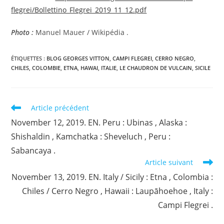
flegrei/Bollettino_Flegrei_2019_11_12.pdf
Photo :
Manuel Mauer / Wikipédia .
ÉTIQUETTES :
BLOG GEORGES VITTON
,
CAMPI FLEGREI
,
CERRO NEGRO
,
CHILES
,
COLOMBIE
,
ETNA
,
HAWAI
,
ITALIE
,
LE CHAUDRON DE VULCAIN
,
SICILE
Read
Article précédent
more
November 12, 2019. EN. Peru : Ubinas , Alaska :
articles
Shishaldin , Kamchatka : Sheveluch , Peru :
Sabancaya .
Article suivant
November 13, 2019. EN. Italy / Sicily : Etna , Colombia :
Chiles / Cerro Negro , Hawaii : Laupāhoehoe , Italy :
Campi Flegrei .