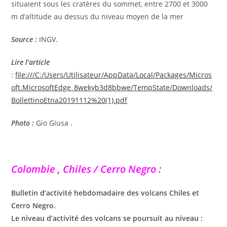
situaient sous les cratères du sommet, entre 2700 et 3000
m d’altitude au dessus du niveau moyen de la mer
Source :
INGV.
Lire l’article
:
file:///C:/Users/Utilisateur/AppData/Local/Packages/Micros
oft.MicrosoftEdge_8wekyb3d8bbwe/TempState/Downloads/
BollettinoEtna20191112%20(1).pdf
Photo :
Gio Giusa .
Colombie , Chiles / Cerro Negro :
Bulletin d’activité hebdomadaire des volcans Chiles et
Cerro Negro.
Le niveau d’activité des volcans se poursuit au niveau :