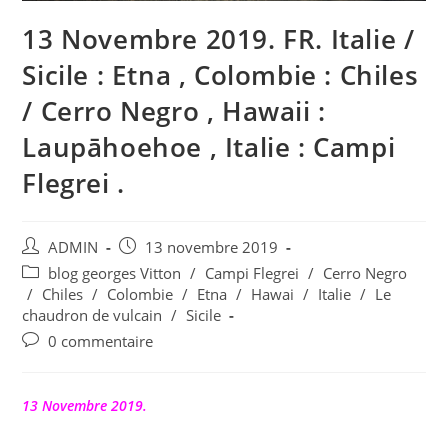
13 Novembre 2019. FR. Italie /
Sicile : Etna , Colombie : Chiles
/ Cerro Negro , Hawaii :
Laupāhoehoe , Italie : Campi
Flegrei .
Auteur/autrice
Publication
ADMIN
13 novembre 2019
de
publiée :
Post
blog georges Vitton
/
Campi Flegrei
/
Cerro Negro
la
category:
/
Chiles
/
Colombie
/
Etna
/
Hawai
/
Italie
/
Le
publication :
chaudron de vulcain
/
Sicile
Commentaires
0 commentaire
de
la
publication :
13 Novembre 2019.