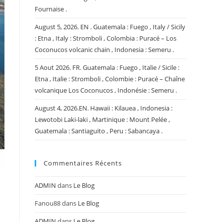
Fournaise .
August 5, 2026. EN . Guatemala : Fuego , Italy / Sicily
: Etna , Italy : Stromboli , Colombia : Puracé – Los
Coconucos volcanic chain , Indonesia : Semeru .
5 Aout 2026. FR. Guatemala : Fuego , Italie / Sicile :
Etna , Italie : Stromboli , Colombie : Puracé – Chaîne
volcanique Los Coconucos , Indonésie : Semeru .
August 4, 2026.EN. Hawaii : Kilauea , Indonesia :
Lewotobi Laki-laki , Martinique : Mount Pelée ,
Guatemala : Santiaguito , Peru : Sabancaya .
Commentaires Récents
ADMIN
dans
Le Blog
Fanou88
dans
Le Blog
ADMIN
dans
Le Blog