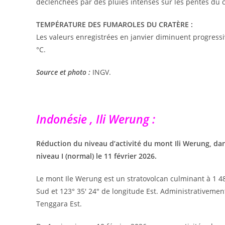
déclenchées par des pluies intenses sur les pentes du 
TEMPÉRATURE DES FUMAROLES DU CRATÈRE :
Les valeurs enregistrées en janvier diminuent progres
°C.
Source et photo :
INGV.
Indonésie , Ili Werung :
Réduction du niveau d’activité du mont Ili Werung, da
niveau I (normal) le 11 février 2026.
Le mont Ile Werung est un stratovolcan culminant à 1 486
Sud et 123° 35′ 24″ de longitude Est. Administrativemen
Tenggara Est.