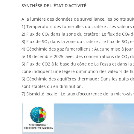
SYNTHÈSE DE L’ÉTAT D’ACTIVITÉ
À la lumière des données de surveillance, les points suiv
1) Température des fumerolles du cratère : Les valeurs 
2) Flux de CO₂ dans la zone du cratère : Le flux de CO₂ d
3) Flux de SO₂ dans la zone du cratère : Le flux de SO₂ 
4) Géochimie des gaz fumerolliens : Aucune mise à jour 
le 18 décembre 2025, avec des concentrations de CO₂ da
5) Flux de CO2 à la base du cône de La Fossa et dans la 
cône indiquent une légère diminution des valeurs de fl
6) Géochimie des aquifères thermaux : Dans les puits d
sont stables ou en diminution.
7) Sismicité locale : Le taux d’occurrence de la micro-sism