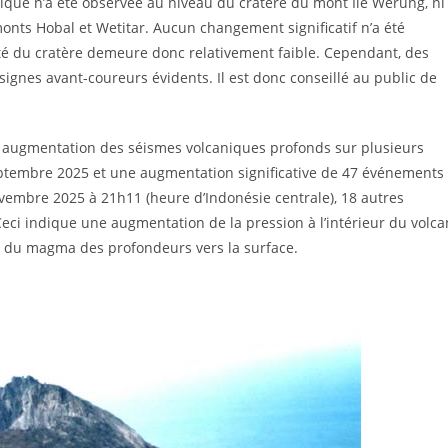
anique n’a été observée au niveau du cratère du mont Ile Werung, ni
ts Hobal et Wetitar. Aucun changement significatif n’a été
ité du cratère demeure donc relativement faible. Cependant, des
gnes avant-coureurs évidents. Il est donc conseillé au public de
e augmentation des séismes volcaniques profonds sur plusieurs
septembre 2025 et une augmentation significative de 47 événements
ovembre 2025 à 21h11 (heure d’Indonésie centrale), 18 autres
eci indique une augmentation de la pression à l’intérieur du volca
n du magma des profondeurs vers la surface.