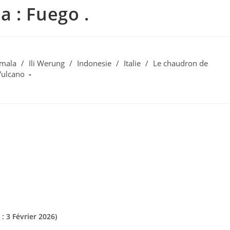
 : Fuego .
mala
/
Ili Werung
/
Indonesie
/
Italie
/
Le chaudron de
Vulcano
 3 Février 2026)