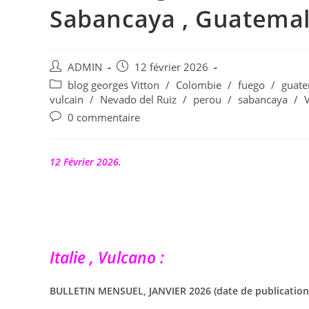
Sabancaya , Guatemala
Auteur/autrice
Publication
ADMIN
12 février 2026
de
publiée :
Post
blog georges Vitton
/
Colombie
/
fuego
/
guate
la
category:
vulcain
/
Nevado del Ruiz
/
perou
/
sabancaya
/
publication :
Commentaires
0 commentaire
de
la
publication :
12 Février 2026.
Italie , Vulcano :
BULLETIN MENSUEL, JANVIER 2026 (date de publication :