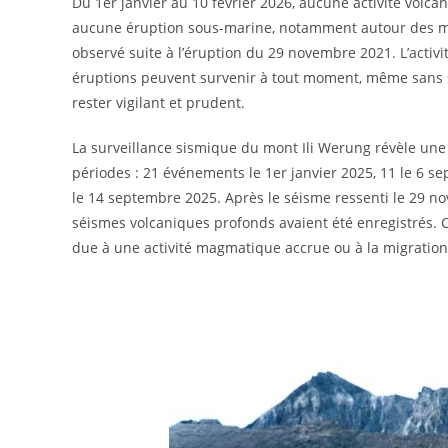
Du 1er janvier au 10 février 2026, aucune activité volc
aucune éruption sous-marine, notamment autour des mon
observé suite à l’éruption du 29 novembre 2021. L’activ
éruptions peuvent survenir à tout moment, même sans si
rester vigilant et prudent.
La surveillance sismique du mont Ili Werung révèle un
périodes : 21 événements le 1er janvier 2025, 11 le 6 
le 14 septembre 2025. Après le séisme ressenti le 29 n
séismes volcaniques profonds avaient été enregistrés. C
due à une activité magmatique accrue ou à la migratio