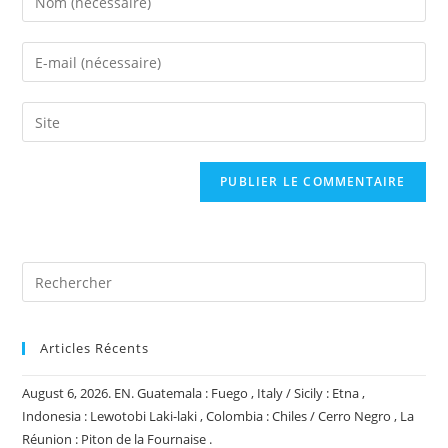
your
name
Enter
or
your
username
email
Saisir
to
address
l’URL
comment
to
de
comment
votre
site
(facultatif)
Articles Récents
August 6, 2026. EN. Guatemala : Fuego , Italy / Sicily : Etna ,
Indonesia : Lewotobi Laki-laki , Colombia : Chiles / Cerro Negro , La
Réunion : Piton de la Fournaise .