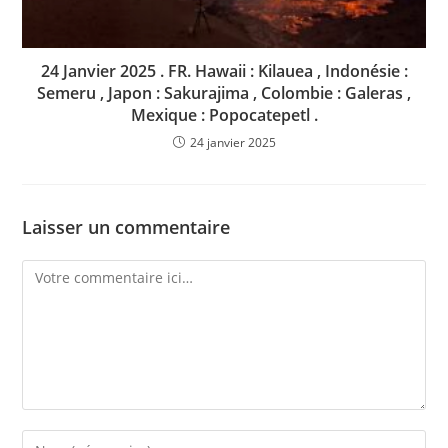
24 Janvier 2025 . FR. Hawaii : Kilauea , Indonésie :
Semeru , Japon : Sakurajima , Colombie : Galeras ,
Mexique : Popocatepetl .
24 janvier 2025
Laisser un commentaire
Comment
Enter