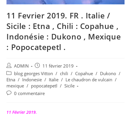
11 Fevrier 2019. FR . Italie /
Sicile : Etna , Chili : Copahue ,
Indonésie : Dukono , Mexique
: Popocatepetl .
Auteur/autrice
Publication
ADMIN
11 février 2019
de
publiée :
Post
blog georges Vitton
/
chili
/
Copahue
/
Dukono
/
la
category:
Etna
/
Indonesie
/
Italie
/
Le chaudron de vulcain
/
publication :
mexique
/
popocatepetl
/
Sicile
Commentaires
0 commentaire
de
la
publication :
11 Février 2019.