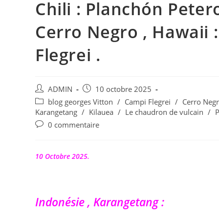
Chili : Planchón Petero
Cerro Negro , Hawaii : 
Flegrei .
Auteur/autrice
Publication
ADMIN
10 octobre 2025
de
publiée :
Post
blog georges Vitton
/
Campi Flegrei
/
Cerro Neg
la
category:
Karangetang
/
Kilauea
/
Le chaudron de vulcain
/
P
publication :
Commentaires
0 commentaire
de
la
publication :
10 Octobre 2025.
Indonésie , Karangetang :