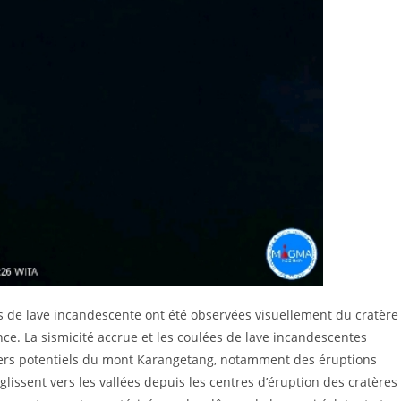
es de lave incandescente ont été observées visuellement du cratère
nce. La sismicité accrue et les coulées de lave incandescentes
gers potentiels du mont Karangetang, notamment des éruptions
ssent vers les vallées depuis les centres d’éruption des cratères