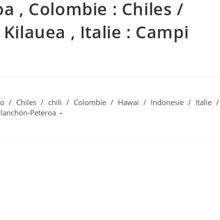
a , Colombie : Chiles /
Kilauea , Italie : Campi
ro
/
Chiles
/
chili
/
Colombie
/
Hawai
/
Indonesie
/
Italie
/
lanchón-Peteroa