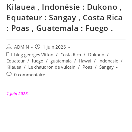
Kilauea , Indonésie : Dukono ,
Equateur : Sangay , Costa Rica
: Poas , Guatemala : Fuego .
Auteur/autrice
Publication
ADMIN
1 juin 2026
de
publiée :
Post
blog georges Vitton
/
Costa Rica
/
Dukono
/
la
category:
Equateur
/
fuego
/
guatemala
/
Hawai
/
Indonesie
/
publication :
Kilauea
/
Le chaudron de vulcain
/
Poas
/
Sangay
Commentaires
0 commentaire
de
la
publication :
1 Juin 2026.