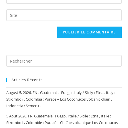
your
username
email
Saisir
to
address
l’URL
comment
to
de
comment
votre
site
(facultatif)
Articles Récents
August 5, 2026. EN . Guatemala : Fuego , Italy / Sicily : Etna , Italy :
Stromboli , Colombia : Puracé – Los Coconucos volcanic chain ,
Indonesia : Semeru .
5 Aout 2026. FR. Guatemala : Fuego , Italie / Sicile : Etna , Italie :
Stromboli , Colombie : Puracé – Chaîne volcanique Los Coconucos ,