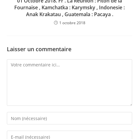
01 Octobre 2018. Fr . La Réunion : Piton de la
Fournaise , Kamchatka : Karymsky , Indonesie :
Anak Krakatau , Guatemala : Pacaya .
1 octobre 2018
Laisser un commentaire
Comment
Enter
your
name
Enter
or