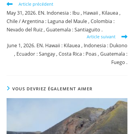
Read
Article précédent
more
May 31, 2026. EN. Indonesia : Ibu , Hawaii , Kilauea ,
articles
Chile / Argentina : Laguna del Maule , Colombia :
Nevado del Ruiz , Guatemala : Santiaguito .
Article suivant
June 1, 2026. EN. Hawaii : Kilauea , Indonesia : Dukono
, Ecuador : Sangay , Costa Rica : Poas , Guatemala :
Fuego .
VOUS DEVRIEZ ÉGALEMENT AIMER