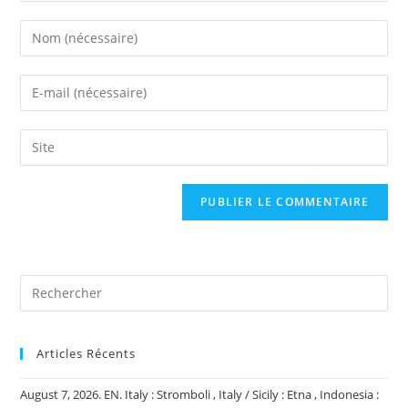
Enter
your
name
Enter
or
your
username
email
Saisir
to
address
l’URL
comment
to
de
comment
votre
site
(facultatif)
Articles Récents
August 7, 2026. EN. Italy : Stromboli , Italy / Sicily : Etna , Indonesia :