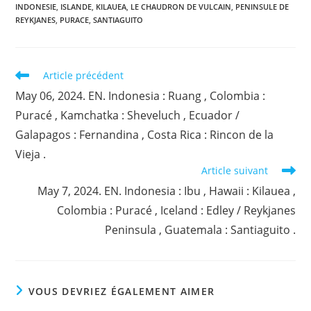
INDONESIE
,
ISLANDE
,
KILAUEA
,
LE CHAUDRON DE VULCAIN
,
PENINSULE DE
REYKJANES
,
PURACE
,
SANTIAGUITO
Read
Article précédent
more
May 06, 2024. EN. Indonesia : Ruang , Colombia :
articles
Puracé , Kamchatka : Sheveluch , Ecuador /
Galapagos : Fernandina , Costa Rica : Rincon de la
Vieja .
Article suivant
May 7, 2024. EN. Indonesia : Ibu , Hawaii : Kilauea ,
Colombia : Puracé , Iceland : Edley / Reykjanes
Peninsula , Guatemala : Santiaguito .
VOUS DEVRIEZ ÉGALEMENT AIMER