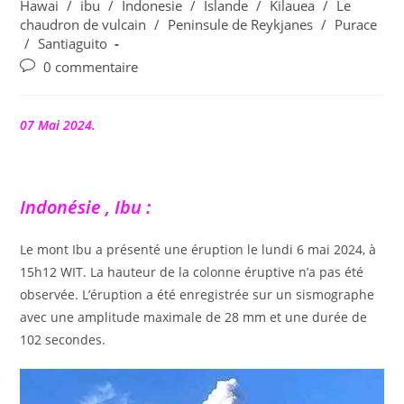
la
category:
Hawai
/
ibu
/
Indonesie
/
Islande
/
Kilauea
/
Le
publication :
chaudron de vulcain
/
Peninsule de Reykjanes
/
Purace
/
Santiaguito
Commentaires
0 commentaire
de
la
publication :
07 Mai 2024.
Indonésie , Ibu :
Le mont Ibu a présenté une éruption le lundi 6 mai 2024, à
15h12 WIT. La hauteur de la colonne éruptive n’a pas été
observée. L’éruption a été enregistrée sur un sismographe
avec une amplitude maximale de 28 mm et une durée de
102 secondes.