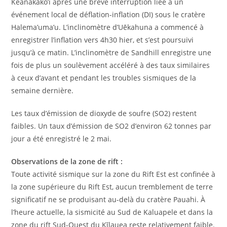
Keanakāko’i après une brève interruption liée à un
événement local de déflation-inflation (DI) sous le cratère
Halema’uma’u. L’inclinomètre d’Uēkahuna a commencé à
enregistrer l’inflation vers 4h30 hier, et s’est poursuivi
jusqu’à ce matin. L’inclinomètre de Sandhill enregistre une
fois de plus un soulèvement accéléré à des taux similaires
à ceux d’avant et pendant les troubles sismiques de la
semaine dernière.
Les taux d’émission de dioxyde de soufre (SO2) restent
faibles. Un taux d’émission de SO2 d’environ 62 tonnes par
jour a été enregistré le 2 mai.
Observations de la zone de rift :
Toute activité sismique sur la zone du Rift Est est confinée à
la zone supérieure du Rift Est, aucun tremblement de terre
significatif ne se produisant au-delà du cratère Pauahi. À
l’heure actuelle, la sismicité au Sud de Kaluapele et dans la
zone du rift Sud-Ouest du Kīlauea reste relativement faible.