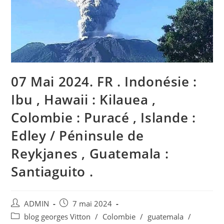
07 Mai 2024. FR . Indonésie :
Ibu , Hawaii : Kilauea ,
Colombie : Puracé , Islande :
Edley / Péninsule de
Reykjanes , Guatemala :
Santiaguito .
Auteur/autrice
Publication
ADMIN
7 mai 2024
de
publiée :
Post
blog georges Vitton
/
Colombie
/
guatemala
/