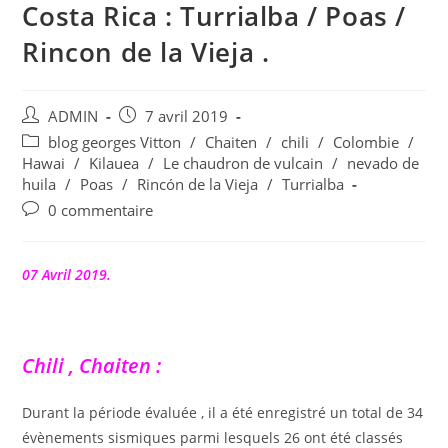
Costa Rica : Turrialba / Poas /
Rincon de la Vieja .
Auteur/autrice
Publication
ADMIN
7 avril 2019
de
publiée :
Post
blog georges Vitton
/
Chaiten
/
chili
/
Colombie
/
la
category:
Hawai
/
Kilauea
/
Le chaudron de vulcain
/
nevado de
publication :
huila
/
Poas
/
Rincón de la Vieja
/
Turrialba
Commentaires
0 commentaire
de
la
publication :
07 Avril 2019.
Chili , Chaiten :
Durant la période évaluée , il a été enregistré un total de 34
évènements sismiques parmi lesquels 26 ont été classés