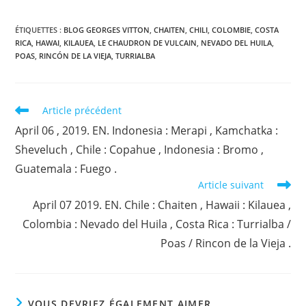
ÉTIQUETTES :
BLOG GEORGES VITTON
,
CHAITEN
,
CHILI
,
COLOMBIE
,
COSTA
RICA
,
HAWAI
,
KILAUEA
,
LE CHAUDRON DE VULCAIN
,
NEVADO DEL HUILA
,
POAS
,
RINCÓN DE LA VIEJA
,
TURRIALBA
Read
Article précédent
more
April 06 , 2019. EN. Indonesia : Merapi , Kamchatka :
articles
Sheveluch , Chile : Copahue , Indonesia : Bromo ,
Guatemala : Fuego .
Article suivant
April 07 2019. EN. Chile : Chaiten , Hawaii : Kilauea ,
Colombia : Nevado del Huila , Costa Rica : Turrialba /
Poas / Rincon de la Vieja .
VOUS DEVRIEZ ÉGALEMENT AIMER