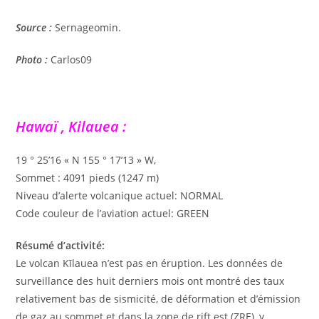
Source :
Sernageomin.
Photo :
Carlos09
Hawaï , Kilauea :
19 ° 25’16 « N 155 ° 17’13 » W,
Sommet : 4091 pieds (1247 m)
Niveau d’alerte volcanique actuel: NORMAL
Code couleur de l’aviation actuel: GREEN
Résumé d’activité:
Le volcan Kīlauea n’est pas en éruption. Les données de
surveillance des huit derniers mois ont montré des taux
relativement bas de sismicité, de déformation et d’émission
de gaz au sommet et dans la zone de rift est (ZRE), y