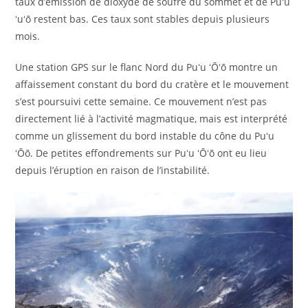
taux d’émission de dioxyde de soufre du sommet et de Puʻu
ʻuʻō restent bas. Ces taux sont stables depuis plusieurs
mois.
Une station GPS sur le flanc Nord du Puʻu ʻŌʻō montre un
affaissement constant du bord du cratère et le mouvement
s’est poursuivi cette semaine. Ce mouvement n’est pas
directement lié à l’activité magmatique, mais est interprété
comme un glissement du bord instable du cône du Puʻu
ʻŌō. De petites effondrements sur Puʻu ʻŌʻō ont eu lieu
depuis l’éruption en raison de l’instabilité.