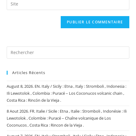
Saisir
to
address
l’URL
comment
to
de
comment
votre
site
(facultatif)
Articles Récents
August 8, 2026. EN. Italy / Sicily : Etna , Italy : Stromboli , Indonesia :
Ili Lewotolok , Colombia : Puracé – Los Coconucos volcanic chain ,
Costa Rica : Rincón de la Vieja .
8 Aout 2026. FR. Italie / Sicile : Etna , Italie : Stromboli , Indonésie : Ili
Lewotolok , Colombie : Puracé – Chaîne volcanique de Los
Coconucos , Costa Rica : Rincon de la Vieja .
August 7, 2026. EN. Italy : Stromboli , Italy / Sicily : Etna , Indonesia :