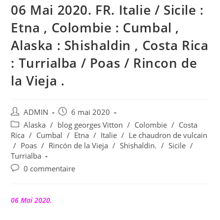
06 Mai 2020. FR. Italie / Sicile :
Etna , Colombie : Cumbal ,
Alaska : Shishaldin , Costa Rica
: Turrialba / Poas / Rincon de
la Vieja .
Auteur/autrice
Publication
ADMIN
6 mai 2020
de
publiée :
Post
Alaska
/
blog georges Vitton
/
Colombie
/
Costa
la
category:
Rica
/
Cumbal
/
Etna
/
Italie
/
Le chaudron de vulcain
publication :
/
Poas
/
Rincón de la Vieja
/
Shishaldin.
/
Sicile
/
Turrialba
Commentaires
0 commentaire
de
la
publication :
06 Mai 2020.