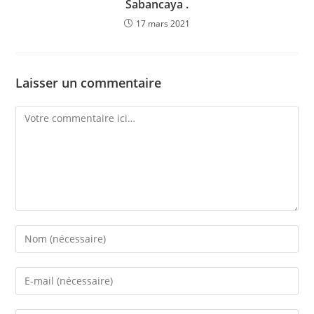
Sabancaya .
17 mars 2021
Laisser un commentaire
Comment
Enter
your
name
Enter
or
your
username
email