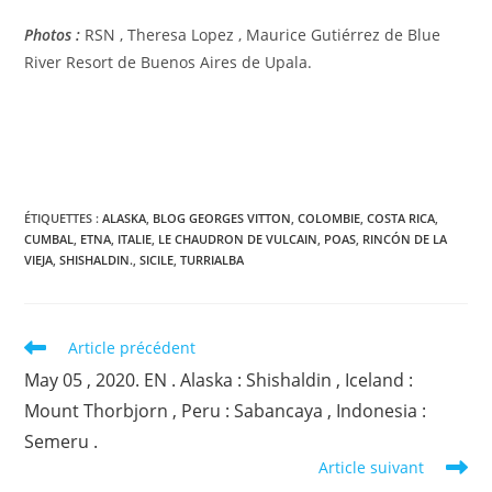
Photos :
RSN , Theresa Lopez , Maurice Gutiérrez de Blue
River Resort de Buenos Aires de Upala.
ÉTIQUETTES :
ALASKA
,
BLOG GEORGES VITTON
,
COLOMBIE
,
COSTA RICA
,
CUMBAL
,
ETNA
,
ITALIE
,
LE CHAUDRON DE VULCAIN
,
POAS
,
RINCÓN DE LA
VIEJA
,
SHISHALDIN.
,
SICILE
,
TURRIALBA
Read
Article précédent
more
May 05 , 2020. EN . Alaska : Shishaldin , Iceland :
articles
Mount Thorbjorn , Peru : Sabancaya , Indonesia :
Semeru .
Article suivant