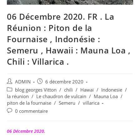
06 Décembre 2020. FR . La
Réunion : Piton de la
Fournaise , Indonésie :
Semeru , Hawaii : Mauna Loa ,
Chili : Villarica .
Auteur/autrice
Publication
ADMIN
6 décembre 2020
de
publiée :
Post
blog georges Vitton
/
chili
/
Hawai
/
Indonesie
/
la
category:
la réunion
/
Le chaudron de vulcain
/
Mauna Loa
/
publication :
piton de la fournaise
/
Semeru
/
villarica
Commentaires
0 commentaire
de
la
publication :
06 Décembre 2020.