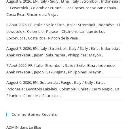
August 8, 2026. EN. Italy / Sicily : Etna , Italy : Stromboli , Indonesia :
Ili Lewotolok , Colombia : Puracé – Los Coconucos volcanic chain ,
Costa Rica : Rincón de la Vieja .
8 Aout 2026. FR. Italie / Sicile : Etna , Italie : Stromboli , Indonésie : Ili
Lewotolok , Colombie : Puracé – Chaîne volcanique de Los
Coconucos , Costa Rica : Rincon de la Vieja .
August 7, 2026. EN. Italy : Stromboli , Italy / Sicily : Etna , Indonesia :
Anak Krakatau , Japan : Sakurajima , Philippines : Mayon .
7 Aout 2026. FR. Italie : Stromboli , Italie / Sicile : Etna , Indonésie :
Anak Krakatau , Japon : Sakurajima , Philippines : Mayon .
August 6, 2026. EN. Guatemala : Fuego , Italy / Sicily : Etna ,
Indonesia : Lewotobi Laki-laki , Colombia : Chiles / Cerro Negro , La
Réunion : Piton de la Fournaise .
Commentaires Récents
ADMIN
dans
Le Blog