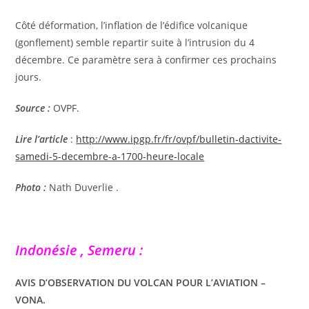
Côté déformation, l’inflation de l’édifice volcanique
(gonflement) semble repartir suite à l’intrusion du 4
décembre. Ce paramètre sera à confirmer ces prochains
jours.
Source :
OVPF.
Lire l’article
:
http://www.ipgp.fr/fr/ovpf/bulletin-dactivite-
samedi-5-decembre-a-1700-heure-locale
Photo :
Nath Duverlie .
Indonésie , Semeru :
AVIS D’OBSERVATION DU VOLCAN POUR L’AVIATION –
VONA.