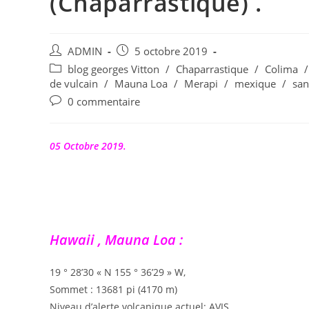
(Chaparrastique) .
Auteur/autrice
Publication
ADMIN
5 octobre 2019
de
publiée :
Post
blog georges Vitton
/
Chaparrastique
/
Colima
/
la
category:
de vulcain
/
Mauna Loa
/
Merapi
/
mexique
/
san
publication :
Commentaires
0 commentaire
de
la
publication :
05 Octobre 2019.
Hawaii , Mauna Loa :
19 ° 28’30 « N 155 ° 36’29 » W,
Sommet : 13681 pi (4170 m)
Niveau d’alerte volcanique actuel: AVIS