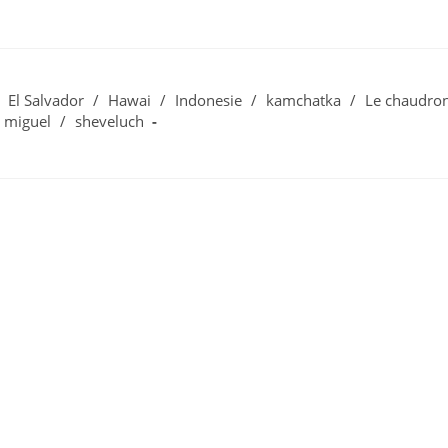
El Salvador
/
Hawai
/
Indonesie
/
kamchatka
/
Le chaudro
 miguel
/
sheveluch