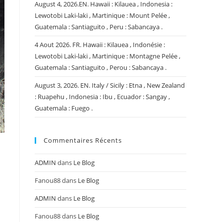
August 4, 2026.EN. Hawaii : Kilauea , Indonesia :
Lewotobi Laki-laki , Martinique : Mount Pelée ,
Guatemala : Santiaguito , Peru : Sabancaya .
4 Aout 2026. FR. Hawaii : Kilauea , Indonésie :
Lewotobi Laki-laki , Martinique : Montagne Pelée ,
Guatemala : Santiaguito , Perou : Sabancaya .
August 3, 2026. EN. Italy / Sicily : Etna , New Zealand
: Ruapehu , Indonesia : Ibu , Ecuador : Sangay ,
Guatemala : Fuego .
Commentaires Récents
ADMIN
dans
Le Blog
Fanou88
dans
Le Blog
ADMIN
dans
Le Blog
Fanou88
dans
Le Blog