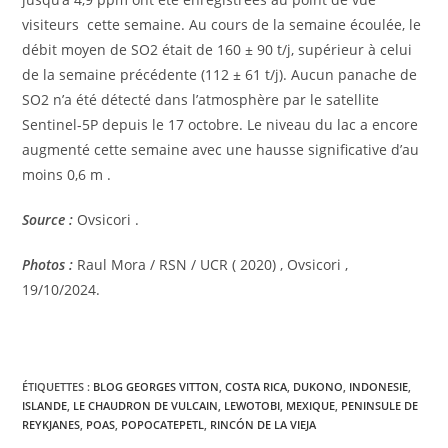
visiteurs cette semaine. Au cours de la semaine écoulée, le
débit moyen de SO2 était de 160 ± 90 t/j, supérieur à celui
de la semaine précédente (112 ± 61 t/j). Aucun panache de
SO2 n’a été détecté dans l’atmosphère par le satellite
Sentinel-5P depuis le 17 octobre. Le niveau du lac a encore
augmenté cette semaine avec une hausse significative d’au
moins 0,6 m .
Source :
Ovsicori .
Photos :
Raul Mora / RSN / UCR ( 2020) , Ovsicori ,
19/10/2024.
ÉTIQUETTES :
BLOG GEORGES VITTON
,
COSTA RICA
,
DUKONO
,
INDONESIE
,
ISLANDE
,
LE CHAUDRON DE VULCAIN
,
LEWOTOBI
,
MEXIQUE
,
PENINSULE DE
REYKJANES
,
POAS
,
POPOCATEPETL
,
RINCÓN DE LA VIEJA