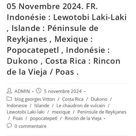
05 Novembre 2024. FR.
Indonésie : Lewotobi Laki-Laki
, Islande : Péninsule de
Reykjanes , Mexique :
Popocatepetl , Indonésie :
Dukono , Costa Rica : Rincon
de la Vieja / Poas .
Auteur/autrice
Publication
ADMIN
5 novembre 2024
de
publiée :
Post
blog georges Vitton
/
Costa Rica
/
Dukono
/
la
category:
Indonesie
/
Islande
/
Le chaudron de vulcain
/
publication :
Lewotobi Laki-laki
/
mexique
/
Peninsule de Reykjanes
/
Poas
/
popocatepetl
/
Rincón de la Vieja
Commentaires
0 commentaire
de