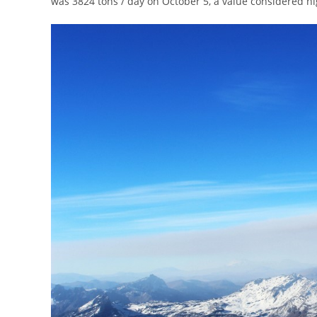
was 3824 tons / day on October 5, a value considered hig