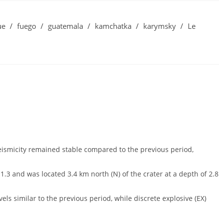
ue
/
fuego
/
guatemala
/
kamchatka
/
karymsky
/
Le
seismicity remained stable compared to the previous period,
.3 and was located 3.4 km north (N) of the crater at a depth of 2.8
vels similar to the previous period, while discrete explosive (EX)