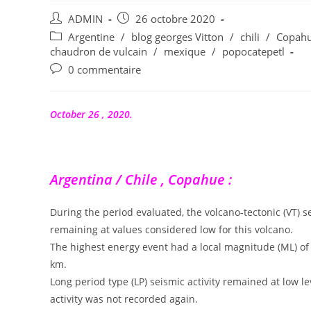
Auteur/autrice
Publication
ADMIN
26 octobre 2020
de
publiée :
Post
Argentine
/
blog georges Vitton
/
chili
/
Copah
la
category:
chaudron de vulcain
/
mexique
/
popocatepetl
publication :
Commentaires
0 commentaire
de
la
publication :
October 26 , 2020.
Argentina / Chile , Copahue :
During the period evaluated, the volcano-tectonic (VT) 
remaining at values considered low for this volcano.
The highest energy event had a local magnitude (ML) of 1
km.
Long period type (LP) seismic activity remained at low le
activity was not recorded again.