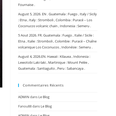
Fournaise .
August 5, 2026. EN . Guatemala : Fuego , Italy / Sicily
: Etna , Italy : Stromboli , Colombia : Puracé – Los
Coconucos volcanic chain , Indonesia : Semeru .
5 Aout 2026. FR. Guatemala : Fuego , Italie / Sicile :
Etna , Italie : Stromboli , Colombie : Puracé – Chaîne
volcanique Los Coconucos , Indonésie : Semeru .
August 4, 2026.EN. Hawaii : Kilauea , Indonesia :
Lewotobi Laki-laki , Martinique : Mount Pelée ,
Guatemala : Santiaguito , Peru : Sabancaya .
Commentaires Récents
ADMIN
dans
Le Blog
Fanou88
dans
Le Blog
ADMIN
dans
Le Blog