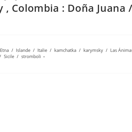
 , Colombia : Doña Juana 
Etna
/
Islande
/
Italie
/
kamchatka
/
karymsky
/
Las Ánima
/
Sicile
/
stromboli