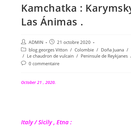
Kamchatka : Karymsky
Las Ánimas .
Auteur/autrice
Publication
ADMIN
21 octobre 2020
de
publiée :
Post
blog georges Vitton
/
Colombie
/
Doña Juana
/
la
category:
/
Le chaudron de vulcain
/
Peninsule de Reykjanes
publication :
Commentaires
0 commentaire
de
la
publication :
October 21 , 2020.
Italy / Sicily , Etna :