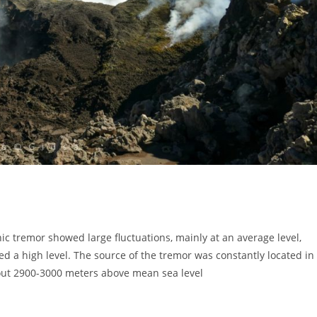
c tremor showed large fluctuations, mainly at an average level,
d a high level. The source of the tremor was constantly located in
bout 2900-3000 meters above mean sea level