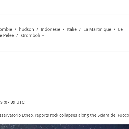
lombie
/
hudson
/
Indonesie
/
Italie
/
La Martinique
/
Le
e Pelée
/
stromboli
9 (07:39 UTC) .
servatorio Etneo, reports rock collapses along the Sciara del Fuoco