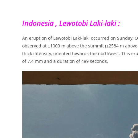
Indonesia , Lewotobi Laki-laki :
An eruption of Lewotobi Laki-laki occurred on Sunday, O
observed at ±1000 m above the summit (±2584 m above se
thick intensity, oriented towards the northwest. This
of 7.4 mm and a duration of 489 seconds.