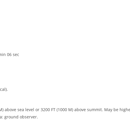
min 06 sec
cal).
 M) above sea level or 3200 FT (1000 M) above summit. May be high
ta: ground observer.