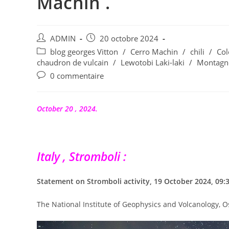
Machín .
Auteur/autrice
Publication
ADMIN
20 octobre 2024
de
publiée :
Post
blog georges Vitton
/
Cerro Machin
/
chili
/
Co
la
category:
chaudron de vulcain
/
Lewotobi Laki-laki
/
Montagn
publication :
Commentaires
0 commentaire
de
la
publication :
October 20 , 2024.
Italy , Stromboli :
Statement on Stromboli activity, 19 October 2024, 09:3
The National Institute of Geophysics and Volcanology, Os