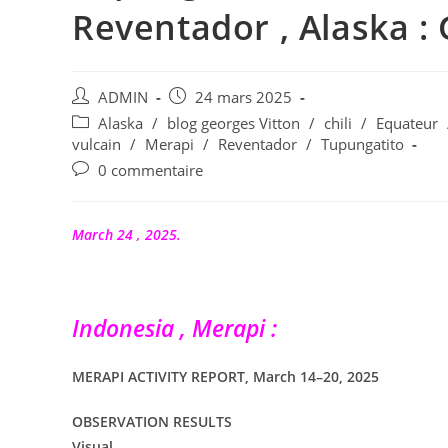
Reventador , Alaska : G
Auteur/autrice
Publication
ADMIN
24 mars 2025
de
publiée :
Post
Alaska
/
blog georges Vitton
/
chili
/
Equateur
la
category:
vulcain
/
Merapi
/
Reventador
/
Tupungatito
publication :
Commentaires
0 commentaire
de
la
publication :
March 24 , 2025.
Indonesia , Merapi :
MERAPI ACTIVITY REPORT, March 14–20, 2025
OBSERVATION RESULTS
Visual