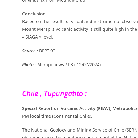
Conclusion
Based on the results of visual and instrumental observat
Mount Merapi’s volcanic activity is still quite high in the
« SIAGA » level.
Source :
BPPTKG
Photo :
Merapi news / FB ( 12/07/2024)
Chile , Tupungatito :
Special Report on Volcanic Activity (REAV), Metropolit
PM local time (Continental Chile).
The National Geology and Mining Service of Chile (SER
obtained using the monitoring equipment of the Nation