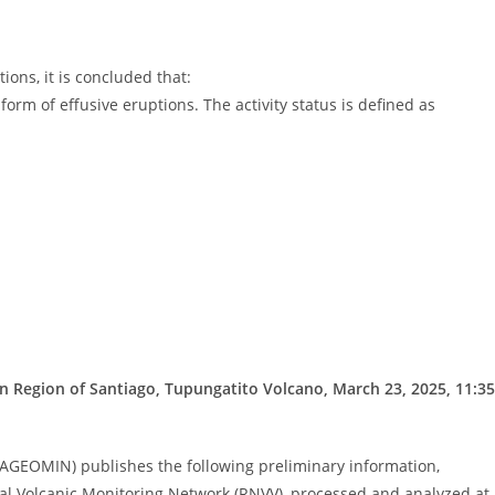
ions, it is concluded that:
 form of effusive eruptions. The activity status is defined as
an Region of Santiago, Tupungatito Volcano, March 23, 2025, 11:35
NAGEOMIN) publishes the following preliminary information,
al Volcanic Monitoring Network (RNVV), processed and analyzed at