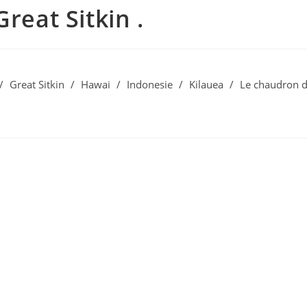
reat Sitkin .
/
Great Sitkin
/
Hawai
/
Indonesie
/
Kilauea
/
Le chaudron 