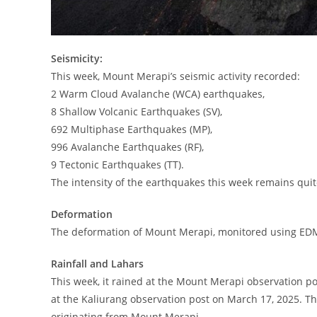
Seismicity:
This week, Mount Merapi’s seismic activity recorded:
2 Warm Cloud Avalanche (WCA) earthquakes,
8 Shallow Volcanic Earthquakes (SV),
692 Multiphase Earthquakes (MP),
996 Avalanche Earthquakes (RF),
9 Tectonic Earthquakes (TT).
The intensity of the earthquakes this week remains quit
Deformation
The deformation of Mount Merapi, monitored using EDM
Rainfall and Lahars
This week, it rained at the Mount Merapi observation po
at the Kaliurang observation post on March 17, 2025. The
originating from Mount Merapi.