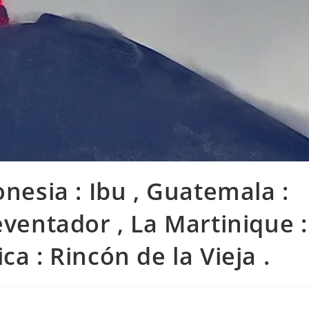
onesia : Ibu , Guatemala :
eventador , La Martinique :
a : Rincón de la Vieja .