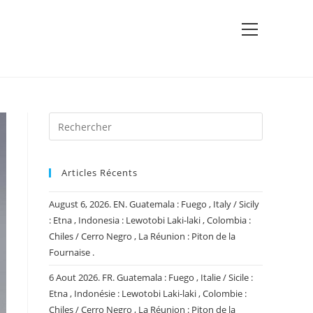
View
website
Menu
Articles Récents
August 6, 2026. EN. Guatemala : Fuego , Italy / Sicily
: Etna , Indonesia : Lewotobi Laki-laki , Colombia :
Chiles / Cerro Negro , La Réunion : Piton de la
Fournaise .
6 Aout 2026. FR. Guatemala : Fuego , Italie / Sicile :
Etna , Indonésie : Lewotobi Laki-laki , Colombie :
Chiles / Cerro Negro , La Réunion : Piton de la