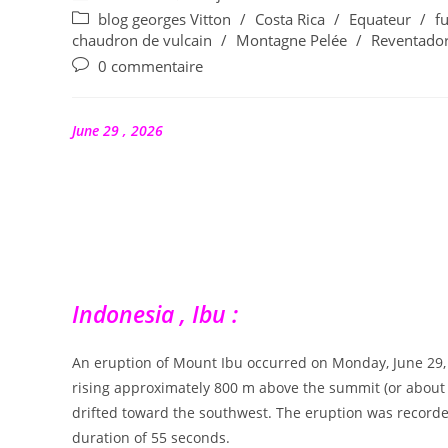
de
publiée :
Post
blog georges Vitton
/
Costa Rica
/
Equateur
/
f
la
category:
chaudron de vulcain
/
Montagne Pelée
/
Reventado
publication :
Commentaires
0 commentaire
de
la
publication :
June 29 , 2026
Indonesia , Ibu :
An eruption of Mount Ibu occurred on Monday, June 29, 
rising approximately 800 m above the summit (or about 
drifted toward the southwest. The eruption was recor
duration of 55 seconds.