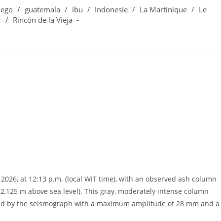
uego
/
guatemala
/
ibu
/
Indonesie
/
La Martinique
/
Le
r
/
Rincón de la Vieja
2026, at 12:13 p.m. (local WIT time), with an observed ash column
2,125 m above sea level). This gray, moderately intense column
ded by the seismograph with a maximum amplitude of 28 mm and a