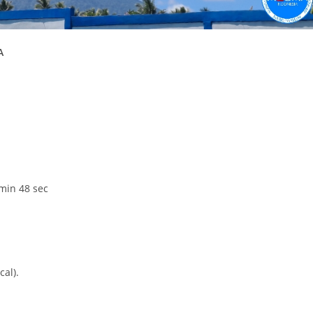
A
 min 48 sec
cal).