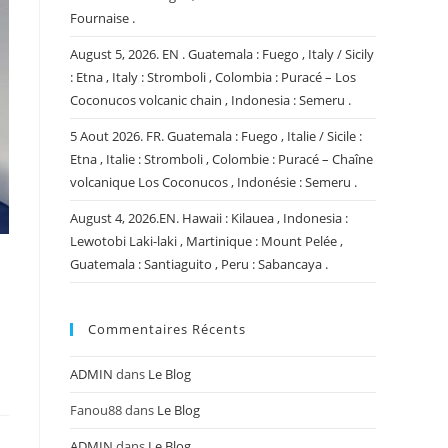
Fournaise .
August 5, 2026. EN . Guatemala : Fuego , Italy / Sicily
: Etna , Italy : Stromboli , Colombia : Puracé – Los
Coconucos volcanic chain , Indonesia : Semeru .
5 Aout 2026. FR. Guatemala : Fuego , Italie / Sicile :
Etna , Italie : Stromboli , Colombie : Puracé – Chaîne
volcanique Los Coconucos , Indonésie : Semeru .
August 4, 2026.EN. Hawaii : Kilauea , Indonesia :
Lewotobi Laki-laki , Martinique : Mount Pelée ,
Guatemala : Santiaguito , Peru : Sabancaya .
Commentaires Récents
ADMIN
dans
Le Blog
Fanou88
dans
Le Blog
ADMIN
dans
Le Blog