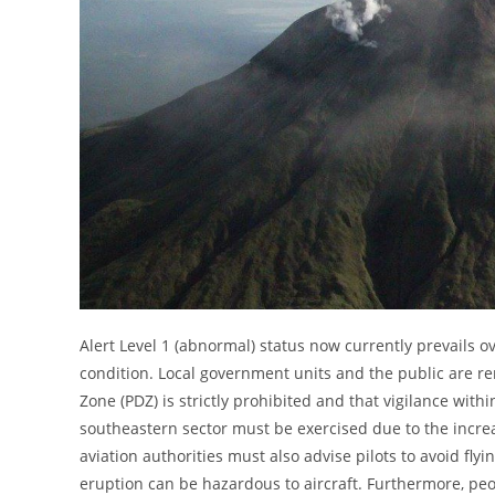
Alert Level 1 (abnormal) status now currently prevails 
condition. Local government units and the public are r
Zone (PDZ) is strictly prohibited and that vigilance wit
southeastern sector must be exercised due to the increa
aviation authorities must also advise pilots to avoid fl
eruption can be hazardous to aircraft. Furthermore, peo