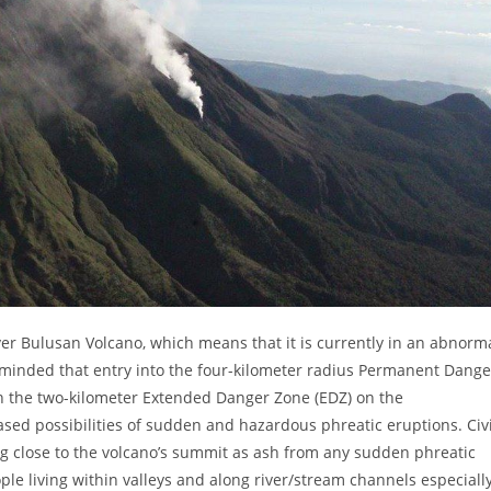
over Bulusan Volcano, which means that it is currently in an abnorm
eminded that entry into the four-kilometer radius Permanent Dange
hin the two-kilometer Extended Danger Zone (EDZ) on the
sed possibilities of sudden and hazardous phreatic eruptions. Civi
ying close to the volcano’s summit as ash from any sudden phreatic
ple living within valleys and along river/stream channels especiall