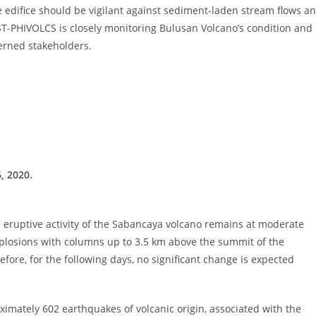
 edifice should be vigilant against sediment-laden stream flows a
ST-PHIVOLCS is closely monitoring Bulusan Volcano’s condition and
erned stakeholders.
6, 2020.
he eruptive activity of the Sabancaya volcano remains at moderate
 explosions with columns up to 3.5 km above the summit of the
ore, for the following days, no significant change is expected
imately 602 earthquakes of volcanic origin, associated with the