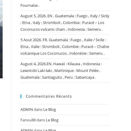
Fournaise .
August 5, 2026. EN . Guatemala : Fuego , Italy / Sicily
: Etna , Italy : Stromboli , Colombia : Puracé – Los
Coconucos volcanic chain , Indonesia : Semeru .
5 Aout 2026. FR. Guatemala : Fuego , Italie / Sicile :
Etna , Italie : Stromboli , Colombie : Puracé – Chaîne
volcanique Los Coconucos , Indonésie : Semeru .
August 4, 2026.EN. Hawaii : Kilauea , Indonesia :
Lewotobi Laki-laki , Martinique : Mount Pelée ,
Guatemala : Santiaguito , Peru : Sabancaya .
Commentaires Récents
a
ADMIN
dans
Le Blog
Fanou88
dans
Le Blog
ADMIN
dans
Le Blog