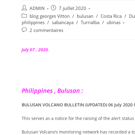
Auteur/autrice
Publication
ADMIN
7 juillet 2020
de
publiée :
Post
blog georges Vitton
/
bulusan
/
Costa Rica
/
Du
la
category:
philippines
/
sabancaya
/
Turrialba
/
ubinas
publication :
Commentaires
2 commentaires
de
la
publication :
July 07 , 2020.
Philippines , Bulusan :
BULUSAN VOLCANO BULLETIN (UPDATED) 06 July 2020 0
This serves as a notice for the raising of the alert statu
Bulusan Volcano’s monitoring network has recorded a tota