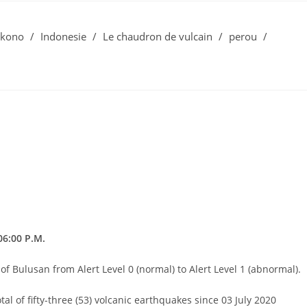
kono
/
Indonesie
/
Le chaudron de vulcain
/
perou
/
6:00 P.M.
s of Bulusan from Alert Level 0 (normal) to Alert Level 1 (abnormal).
l of fifty-three (53) volcanic earthquakes since 03 July 2020