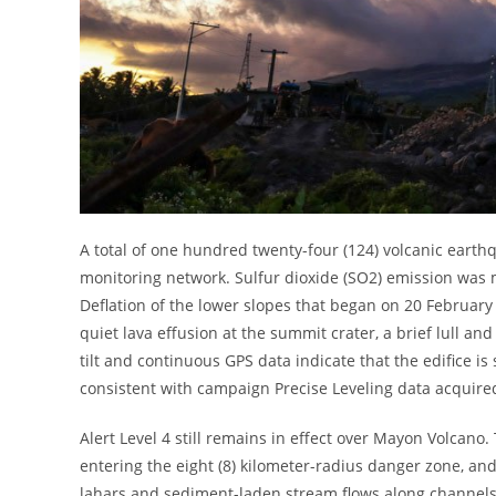
A total of one hundred twenty-four (124) volcanic earth
monitoring network. Sulfur dioxide (SO2) emission was
Deflation of the lower slopes that began on 20 February w
quiet lava effusion at the summit crater, a brief lull an
tilt and continuous GPS data indicate that the edifice is
consistent with campaign Precise Leveling data acquire
Alert Level 4 still remains in effect over Mayon Volcano.
entering the eight (8) kilometer-radius danger zone, and 
lahars and sediment-laden stream flows along channels dr