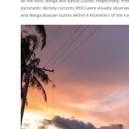
on the Miisi, Bonga and Basud Gullies, respectively, fro
pyroclastic density currents (PDC) were visually obser
and Bonga-Buyuan Gullies within 4 kilometers of the su