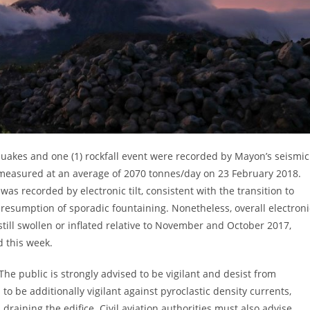
quakes and one (1) rockfall event were recorded by Mayon’s seismic
 measured at an average of 2070 tonnes/day on 23 February 2018.
as recorded by electronic tilt, consistent with the transition to
d resumption of sporadic fountaining. Nonetheless, overall electroni
 still swollen or inflated relative to November and October 2017,
d this week.
 The public is strongly advised to be vigilant and desist from
to be additionally vigilant against pyroclastic density currents,
aining the edifice. Civil aviation authorities must also advise