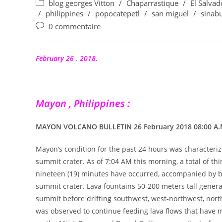
de
publiée :
Post
blog georges Vitton
/
Chaparrastique
/
El Salvad
la
category:
/
philippines
/
popocatepetl
/
san miguel
/
sinab
publication :
Commentaires
0 commentaire
de
la
publication :
February 26 , 2018.
Mayon , Philippines :
MAYON VOLCANO BULLETIN 26 February 2018 08:00 A.
Mayon’s condition for the past 24 hours was characteriz
summit crater. As of 7:04 AM this morning, a total of thir
nineteen (19) minutes have occurred, accompanied by 
summit crater. Lava fountains 50-200 meters tall gener
summit before drifting southwest, west-northwest, north
was observed to continue feeding lava flows that have m