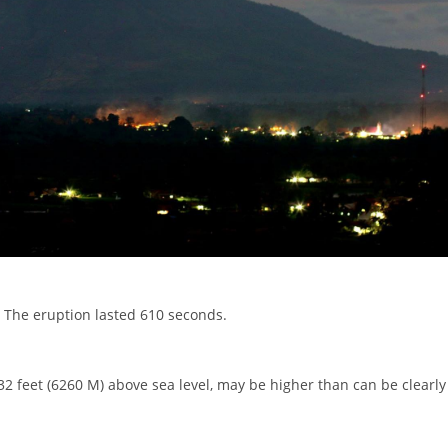
. The eruption lasted 610 seconds.
2 feet (6260 M) above sea level, may be higher than can be clearly