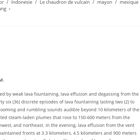
or
/
Indonesie
/
Le chaudron de vulcain
/
mayon
/
mexique
ung
M.
ed by weak lava fountaining, lava effusion and degassing from the
ty six (36) discrete episodes of lava fountaining lasting two (2) to
booming and rumbling sounds audible beyond 10 kilometers of the
ated steam-laden plumes that rose to 150-600 meters from the
west, and northeast. In the evening, lava effusion from the vent
aintained fronts at 3.3 kilometers, 4.5 kilometers and 900 meters