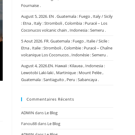
Fournaise .
August 5, 2026. EN . Guatemala : Fuego , Italy / Sicily
: Etna , Italy : Stromboli , Colombia : Puracé – Los
Coconucos volcanic chain , Indonesia : Semeru .
5 Aout 2026. FR. Guatemala : Fuego , Italie / Sicile :
Etna , Italie : Stromboli , Colombie : Puracé – Chaîne
volcanique Los Coconucos , Indonésie : Semeru .
August 4, 2026.EN. Hawaii : Kilauea , Indonesia :
Lewotobi Laki-laki , Martinique : Mount Pelée ,
Guatemala : Santiaguito , Peru : Sabancaya .
Commentaires Récents
ADMIN
dans
Le Blog
Fanou88
dans
Le Blog
ADMIN
dans
Le Blog