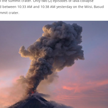
m the summit crater. Only two (2) episodes of lava-collapse
ved between 10:33 AM and 10:38 AM yesterday on the Miisi, Basud
mmit crater.