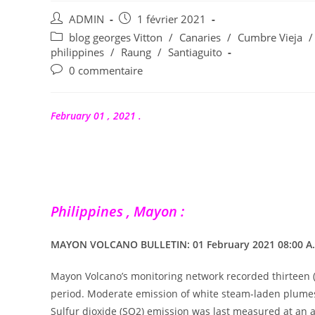
Auteur/autrice
Publication
ADMIN
1 février 2021
de
publiée :
Post
blog georges Vitton
/
Canaries
/
Cumbre Vieja
/
la
category:
philippines
/
Raung
/
Santiaguito
publication :
Commentaires
0 commentaire
de
la
publication :
February 01 , 2021 .
Philippines , Mayon :
MAYON VOLCANO BULLETIN: 01 February 2021 08:00 A
Mayon Volcano’s monitoring network recorded thirteen (
period. Moderate emission of white steam-laden plumes
Sulfur dioxide (SO2) emission was last measured at an