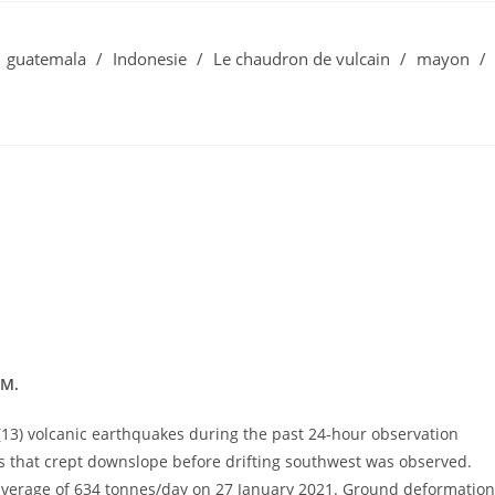
guatemala
/
Indonesie
/
Le chaudron de vulcain
/
mayon
/
.M.
13) volcanic earthquakes during the past 24-hour observation
 that crept downslope before drifting southwest was observed.
 average of 634 tonnes/day on 27 January 2021. Ground deformation