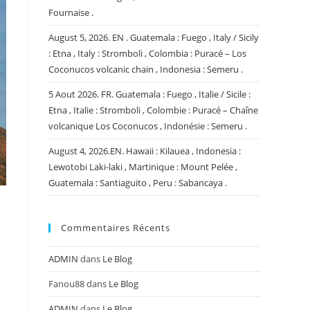
Fournaise .
August 5, 2026. EN . Guatemala : Fuego , Italy / Sicily
: Etna , Italy : Stromboli , Colombia : Puracé – Los
Coconucos volcanic chain , Indonesia : Semeru .
5 Aout 2026. FR. Guatemala : Fuego , Italie / Sicile :
Etna , Italie : Stromboli , Colombie : Puracé – Chaîne
volcanique Los Coconucos , Indonésie : Semeru .
August 4, 2026.EN. Hawaii : Kilauea , Indonesia :
Lewotobi Laki-laki , Martinique : Mount Pelée ,
Guatemala : Santiaguito , Peru : Sabancaya .
Commentaires Récents
ADMIN
dans
Le Blog
Fanou88
dans
Le Blog
ADMIN
dans
Le Blog