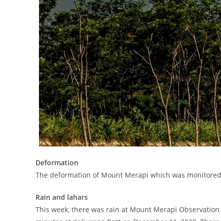
Deformation
The deformation of Mount Merapi which was monitored 
Rain and lahars
This week, there was rain at Mount Merapi Observation P