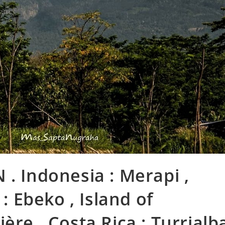
 . Indonesia : Merapi ,
 : Ebeko , Island of
ère , Costa Rica : Turrialb