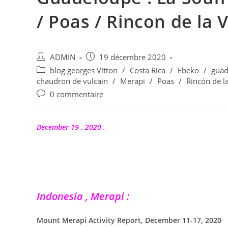
/ Poas / Rincon de la Vi
Auteur/autrice
Publication
ADMIN
19 décembre 2020
de
publiée :
Post
blog georges Vitton
/
Costa Rica
/
Ebeko
/
guad
la
category:
chaudron de vulcain
/
Merapi
/
Poas
/
Rincón de la
publication :
Commentaires
0 commentaire
de
la
publication :
December 19 , 2020 .
Indonesia , Merapi :
Mount Merapi Activity Report, December 11-17, 2020