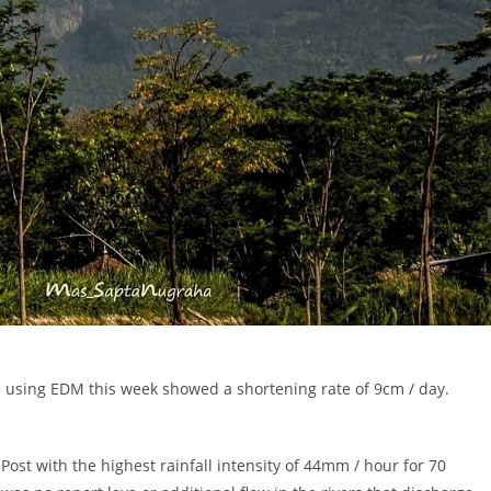
using EDM this week showed a shortening rate of 9cm / day.
ost with the highest rainfall intensity of 44mm / hour for 70