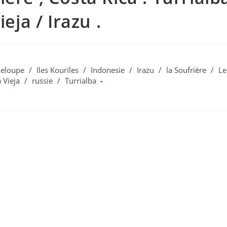
eja / Irazu .
eloupe
/
Iles Kouriles
/
Indonesie
/
Irazu
/
la Soufrière
/
Le
 Vieja
/
russie
/
Turrialba