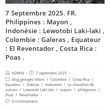
7 Septembre 2025. FR.
Philippines : Mayon ,
Indonésie : Lewotobi Laki-laki ,
Colombie : Galeras , Equateur
: El Reventador , Costa Rica :
Poas .
Auteur/autrice
Publication
ADMIN
7 septembre 2025
de
publiée :
Post
blog georges Vitton
/
Colombie
/
Costa Rica
/
la
category:
Equateur
/
Galeras
/
Indonesie
/
Le chaudron de
publication :
vulcain
/
Lewotobi Laki-laki
/
mayon
/
philippines
/
Poas
/
Reventador
Commentaires
0 commentaire
de