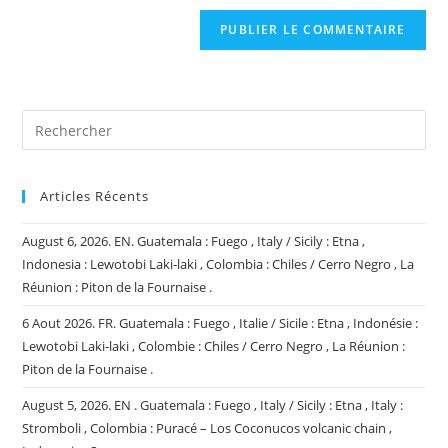
to
de
comment
votre
site
(facultatif)
Articles Récents
August 6, 2026. EN. Guatemala : Fuego , Italy / Sicily : Etna ,
Indonesia : Lewotobi Laki-laki , Colombia : Chiles / Cerro Negro , La
Réunion : Piton de la Fournaise .
6 Aout 2026. FR. Guatemala : Fuego , Italie / Sicile : Etna , Indonésie :
Lewotobi Laki-laki , Colombie : Chiles / Cerro Negro , La Réunion :
Piton de la Fournaise .
August 5, 2026. EN . Guatemala : Fuego , Italy / Sicily : Etna , Italy :
Stromboli , Colombia : Puracé – Los Coconucos volcanic chain ,