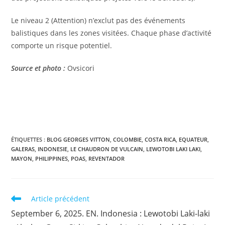
Le niveau 2 (Attention) n’exclut pas des événements
balistiques dans les zones visitées. Chaque phase d’activité
comporte un risque potentiel.
Source et photo :
Ovsicori
ÉTIQUETTES :
BLOG GEORGES VITTON
,
COLOMBIE
,
COSTA RICA
,
EQUATEUR
,
GALERAS
,
INDONESIE
,
LE CHAUDRON DE VULCAIN
,
LEWOTOBI LAKI LAKI
,
MAYON
,
PHILIPPINES
,
POAS
,
REVENTADOR
Read
Article précédent
more
September 6, 2025. EN. Indonesia : Lewotobi Laki-laki
articles