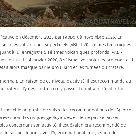
ificative en décembre 2025 par rapport à novembre 2025. En
 séismes volcaniques superficiels (VB) et 20 séismes tectoniques
quant à lui enregistré 5 séismes volcaniques profonds (VA), 7
ues locaux. Le 4 janvier 2026, 8 séismes volcaniques profonds et 1
tait alors masqué par le brouillard et les fumées du cratère.
 (normal). En raison de ce niveau d’activité, il est recommandé au
u cratère, d’y descendre ou d’y passer la nuit afin d’éviter tout
est conseillé au public de suivre les recommandations de l’Agence
prévention des risques géologiques, et de ne pas se laisser
bles concernant son activité. Il est également recommandé de
nue de se coordonner avec l’Agence nationale de gestion des