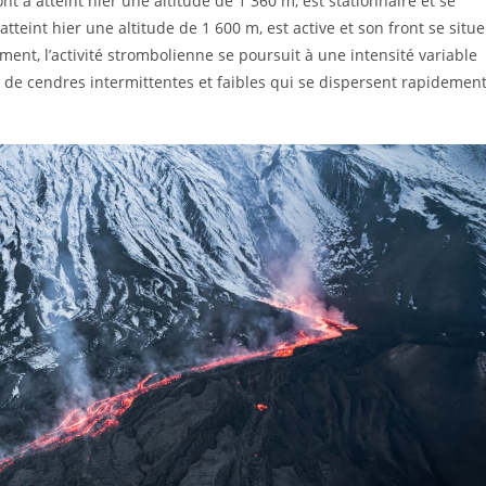
nt a atteint hier une altitude de 1 360 m, est stationnaire et se
 atteint hier une altitude de 1 600 m, est active et son front se situe
ment, l’activité strombolienne se poursuit à une intensité variable
 de cendres intermittentes et faibles qui se dispersent rapidemen