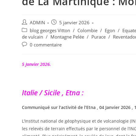
de La Martinique : Mo
Auteur/autrice
Publication
ADMIN
5 janvier 2026
de
publiée :
Post
blog georges Vitton
/
Colombie
/
Egon
/
Equat
la
category:
de vulcain
/
Montagne Pelée
/
Purace
/
Reventado
publication :
Commentaires
0 commentaire
de
la
publication :
5 Janvier 2026.
Italie / Sicile , Etna :
Communiqué sur l’activité de l’Etna , 04 Janvier 2026 , 1
L’Institut national de géophysique et de volcanologie (
les relevés de terrain effectués par le personnel de l’I