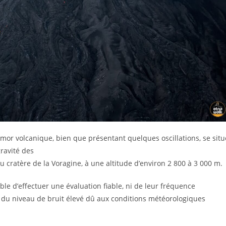
mor volcanique, bien que présentant quelques oscillations, se situ
ravité des
 cratère de la Voragine, à une altitude d’environ 2 800 à 3 000 m.
ble d’effectuer une évaluation fiable, ni de leur fréquence
on du niveau de bruit élevé dû aux conditions météorologiques