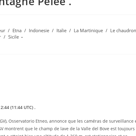
ntagne Pelée .
eur
/
Etna
/
Indonesie
/
Italie
/
La Martinique
/
Le chaudro
r
/
Sicile
2:44 (11:44 UTC) .
INGV), Osservatorio Etneo, annonce que les caméras de surveillance 
NGV montrent que le champ de lave de la Valle del Bove est toujours