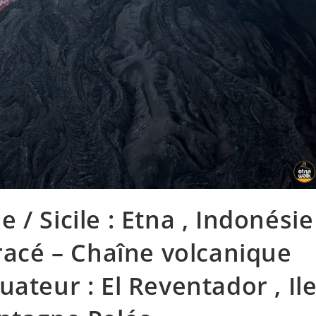
ie / Sicile : Etna , Indonésie
uracé – Chaîne volcanique
ateur : El Reventador , Il