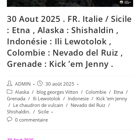
30 Aout 2025 . FR. Italie / Sicile
: Etna , Alaska : Shishaldin ,
Indonésie : Ili Lewotolok ,
Colombie : Nevado del Ruiz ,
Grenade : Kick ’em Jenny .
Auteur/autrice
Publication
ADMIN
30 août 2025
de
publiée :
Post
Alaska
/
blog georges Vitton
/
Colombie
/
Etna
/
la
category:
Grenada
/
Ili Lewotolok
/
Indonesie
/
Kick 'em Jenny
publication :
/
Le chaudron de vulcain
/
Nevado del Ruiz
/
Shishaldin.
/
Sicile
Commentaires
0 commentaire
de
la
publication :
30 Aout 2025 .