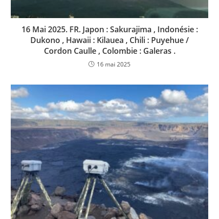
16 Mai 2025. FR. Japon : Sakurajima , Indonésie :
Dukono , Hawaii : Kilauea , Chili : Puyehue /
Cordon Caulle , Colombie : Galeras .
16 mai 2025