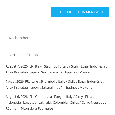
l’URL
comment
to
de
comment
votre
site
(facultatif)
Articles Récents
August 7, 2026. EN. Italy : Stromboli , Italy / Sicily : Etna , Indonesia :
Anak Krakatau , Japan : Sakurajima , Philippines : Mayon .
7 Aout 2026. FR. Italie : Stromboli , Italie / Sicile : Etna , Indonésie :
Anak Krakatau , Japon : Sakurajima , Philippines : Mayon .
August 6, 2026. EN. Guatemala : Fuego , Italy / Sicily : Etna ,
Indonesia : Lewotobi Laki-laki , Colombia : Chiles / Cerro Negro , La
Réunion : Piton de la Fournaise .