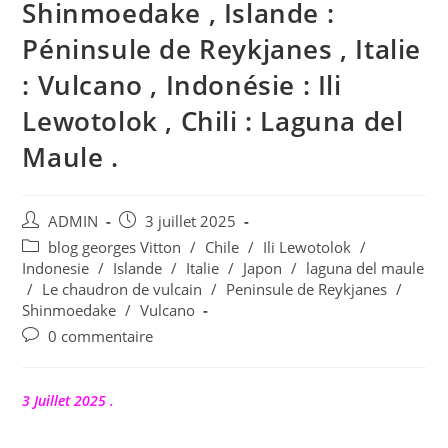
Shinmoedake , Islande :
Péninsule de Reykjanes , Italie
: Vulcano , Indonésie : Ili
Lewotolok , Chili : Laguna del
Maule .
Auteur/autrice
Publication
ADMIN
3 juillet 2025
de
publiée :
Post
blog georges Vitton
/
Chile
/
Ili Lewotolok
/
la
category:
Indonesie
/
Islande
/
Italie
/
Japon
/
laguna del maule
publication :
/
Le chaudron de vulcain
/
Peninsule de Reykjanes
/
Shinmoedake
/
Vulcano
Commentaires
0 commentaire
de
la
publication :
3 Juillet 2025 .