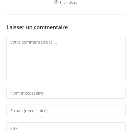
1 juin 2026
Laisser un commentaire
Comment
Enter
your
name
Enter
or
your
username
email
Saisir
to
address