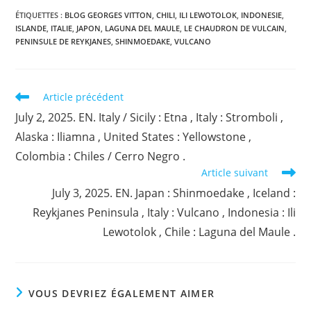
ÉTIQUETTES :
BLOG GEORGES VITTON
,
CHILI
,
ILI LEWOTOLOK
,
INDONESIE
,
ISLANDE
,
ITALIE
,
JAPON
,
LAGUNA DEL MAULE
,
LE CHAUDRON DE VULCAIN
,
PENINSULE DE REYKJANES
,
SHINMOEDAKE
,
VULCANO
Read
Article précédent
more
July 2, 2025. EN. Italy / Sicily : Etna , Italy : Stromboli ,
articles
Alaska : Iliamna , United States : Yellowstone ,
Colombia : Chiles / Cerro Negro .
Article suivant
July 3, 2025. EN. Japan : Shinmoedake , Iceland :
Reykjanes Peninsula , Italy : Vulcano , Indonesia : Ili
Lewotolok , Chile : Laguna del Maule .
VOUS DEVRIEZ ÉGALEMENT AIMER