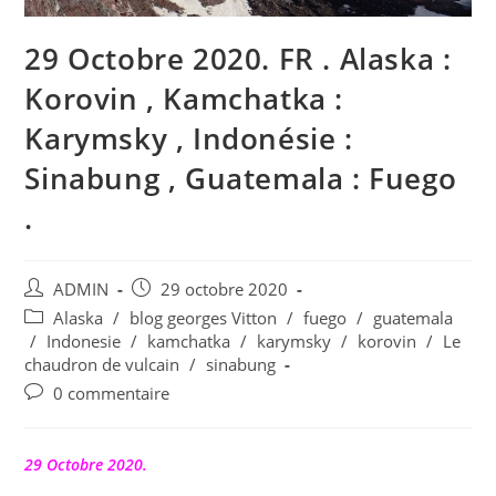
29 Octobre 2020. FR . Alaska :
Korovin , Kamchatka :
Karymsky , Indonésie :
Sinabung , Guatemala : Fuego
.
Auteur/autrice
Publication
ADMIN
29 octobre 2020
de
publiée :
Post
Alaska
/
blog georges Vitton
/
fuego
/
guatemala
la
category:
/
Indonesie
/
kamchatka
/
karymsky
/
korovin
/
Le
publication :
chaudron de vulcain
/
sinabung
Commentaires
0 commentaire
de
la
publication :
29 Octobre 2020.