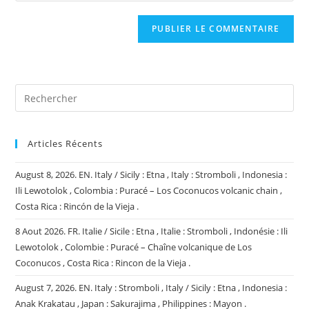
comment
to
de
comment
votre
site
(facultatif)
Articles Récents
August 8, 2026. EN. Italy / Sicily : Etna , Italy : Stromboli , Indonesia :
Ili Lewotolok , Colombia : Puracé – Los Coconucos volcanic chain ,
Costa Rica : Rincón de la Vieja .
8 Aout 2026. FR. Italie / Sicile : Etna , Italie : Stromboli , Indonésie : Ili
Lewotolok , Colombie : Puracé – Chaîne volcanique de Los
Coconucos , Costa Rica : Rincon de la Vieja .
August 7, 2026. EN. Italy : Stromboli , Italy / Sicily : Etna , Indonesia :
Anak Krakatau , Japan : Sakurajima , Philippines : Mayon .