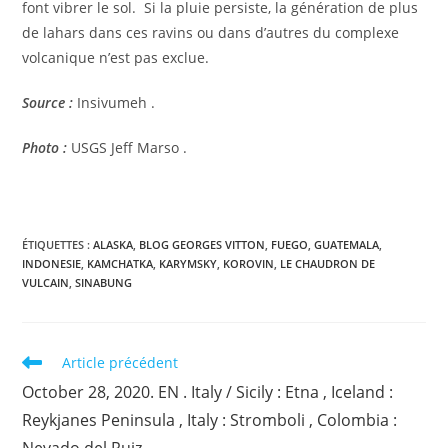
font vibrer le sol. Si la pluie persiste, la génération de plus
de lahars dans ces ravins ou dans d’autres du complexe
volcanique n’est pas exclue.
Source :
Insivumeh .
Photo :
USGS Jeff Marso .
ÉTIQUETTES :
ALASKA
,
BLOG GEORGES VITTON
,
FUEGO
,
GUATEMALA
,
INDONESIE
,
KAMCHATKA
,
KARYMSKY
,
KOROVIN
,
LE CHAUDRON DE
VULCAIN
,
SINABUNG
Read
Article précédent
more
October 28, 2020. EN . Italy / Sicily : Etna , Iceland :
articles
Reykjanes Peninsula , Italy : Stromboli , Colombia :