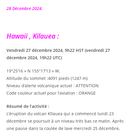
la
publication :
28 Décembre 2024.
Hawaii , Kilauea :
Vendredi 27 décembre 2024, 9h22 HST (vendredi 27
décembre 2024, 19h22 UTC)
19°25’16 » N 155°17’13 » W,
Altitude du sommet :4091 pieds (1247 m)
Niveau d’alerte volcanique actuel : ATTENTION
Code couleur actuel pour l’aviation : ORANGE
Résumé de l’activité :
L’éruption du volcan Kīlauea qui a commencé lundi 23
décembre se poursuit à un niveau très bas ce matin. Après
une pause dans la coulée de lave mercredi 25 décembre,