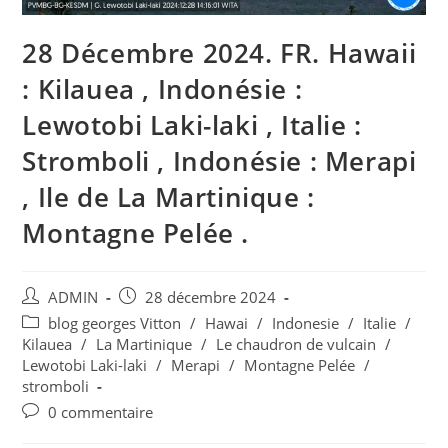
28 Décembre 2024. FR. Hawaii
: Kilauea , Indonésie :
Lewotobi Laki-laki , Italie :
Stromboli , Indonésie : Merapi
, Ile de La Martinique :
Montagne Pelée .
Auteur/autrice
Publication
ADMIN
28 décembre 2024
de
publiée :
Post
blog georges Vitton
/
Hawai
/
Indonesie
/
Italie
/
la
category:
Kilauea
/
La Martinique
/
Le chaudron de vulcain
/
publication :
Lewotobi Laki-laki
/
Merapi
/
Montagne Pelée
/
stromboli
Commentaires
0 commentaire
de