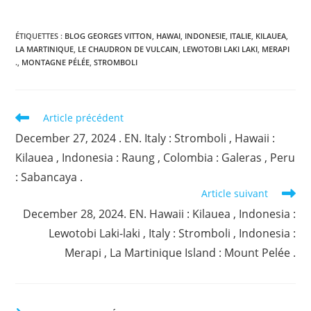
ÉTIQUETTES :
BLOG GEORGES VITTON
,
HAWAI
,
INDONESIE
,
ITALIE
,
KILAUEA
,
LA MARTINIQUE
,
LE CHAUDRON DE VULCAIN
,
LEWOTOBI LAKI LAKI
,
MERAPI
.
,
MONTAGNE PÉLÉE
,
STROMBOLI
Read
Article précédent
more
December 27, 2024 . EN. Italy : Stromboli , Hawaii :
articles
Kilauea , Indonesia : Raung , Colombia : Galeras , Peru
: Sabancaya .
Article suivant
December 28, 2024. EN. Hawaii : Kilauea , Indonesia :
Lewotobi Laki-laki , Italy : Stromboli , Indonesia :
Merapi , La Martinique Island : Mount Pelée .