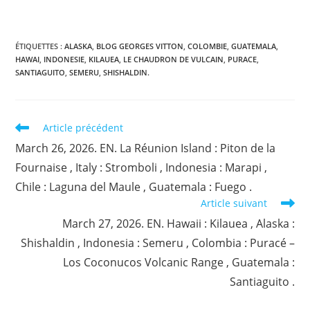
ÉTIQUETTES :
ALASKA
,
BLOG GEORGES VITTON
,
COLOMBIE
,
GUATEMALA
,
HAWAI
,
INDONESIE
,
KILAUEA
,
LE CHAUDRON DE VULCAIN
,
PURACE
,
SANTIAGUITO
,
SEMERU
,
SHISHALDIN.
Read
Article précédent
more
March 26, 2026. EN. La Réunion Island : Piton de la
articles
Fournaise , Italy : Stromboli , Indonesia : Marapi ,
Chile : Laguna del Maule , Guatemala : Fuego .
Article suivant
March 27, 2026. EN. Hawaii : Kilauea , Alaska :
Shishaldin , Indonesia : Semeru , Colombia : Puracé –
Los Coconucos Volcanic Range , Guatemala :
Santiaguito .