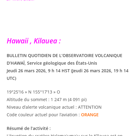
Hawaii , Kilauea :
BULLETIN QUOTIDIEN DE L’OBSERVATOIRE VOLCANIQUE
D’HAWAÏ, Service géologique des États-Unis
Jeudi 26 mars 2026, 9 h 14 HST (Jeudi 26 mars 2026, 19 h 14
UTC)
19°25’16 » N 155°17’13 » O
Altitude du sommet : 1 247 m (4 091 pi)
Niveau d’alerte volcanique actuel : ATTENTION
Code couleur actuel pour l’aviation :
ORANGE
Résumé de l’activité :
L’éruption du cratère Halemaʻumaʻu sur le Kīlauea est en