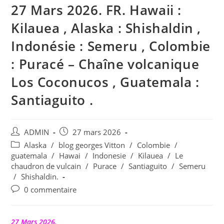
27 Mars 2026. FR. Hawaii :
Kilauea , Alaska : Shishaldin ,
Indonésie : Semeru , Colombie
: Puracé – Chaîne volcanique
Los Coconucos , Guatemala :
Santiaguito .
Auteur/autrice
Publication
ADMIN
27 mars 2026
de
publiée :
Post
Alaska
/
blog georges Vitton
/
Colombie
/
la
category:
guatemala
/
Hawai
/
Indonesie
/
Kilauea
/
Le
publication :
chaudron de vulcain
/
Purace
/
Santiaguito
/
Semeru
/
Shishaldin.
Commentaires
0 commentaire
de
la
publication :
27 Mars 2026.