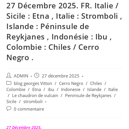
27 Décembre 2025. FR. Italie /
Sicile : Etna , Italie : Stromboli ,
Islande : Péninsule de
Reykjanes , Indonésie : Ibu ,
Colombie : Chiles / Cerro
Negro .
Auteur/autrice
Publication
ADMIN
27 décembre 2025
de
publiée :
Post
blog georges Vitton
/
Cerro Negro
/
Chiles
/
la
category:
Colombie
/
Etna
/
ibu
/
Indonesie
/
Islande
/
Italie
publication :
/
Le chaudron de vulcain
/
Peninsule de Reykjanes
/
Sicile
/
stromboli
Commentaires
0 commentaire
de
la
publication :
27 Décembre 2025.