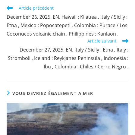
Read
Article précédent
more
December 26, 2025. EN. Hawaii : Kilauea , Italy / Sicily :
articles
Etna , Mexico : Popocatepetl , Colombia : Purace / Los
Coconucos volcanic chain , Philippines : Kanlaon .
Article suivant
December 27, 2025. EN. Italy / Sicily : Etna , Italy :
Stromboli , Iceland : Reykjanes Peninsula , Indonesia :
Ibu , Colombia : Chiles / Cerro Negro .
VOUS DEVRIEZ ÉGALEMENT AIMER