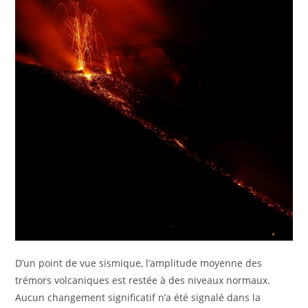
D’un point de vue sismique, l’amplitude moyenne des
trémors volcaniques est restée à des niveaux normaux.
Aucun changement significatif n’a été signalé dans la