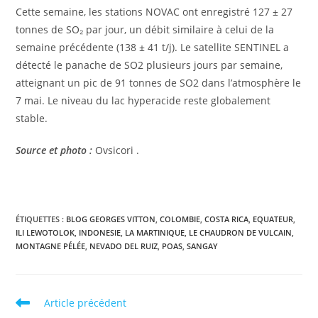
Cette semaine, les stations NOVAC ont enregistré 127 ± 27
tonnes de SO₂ par jour, un débit similaire à celui de la
semaine précédente (138 ± 41 t/j). Le satellite SENTINEL a
détecté le panache de SO2 plusieurs jours par semaine,
atteignant un pic de 91 tonnes de SO2 dans l’atmosphère le
7 mai. Le niveau du lac hyperacide reste globalement
stable.
Source et photo :
Ovsicori .
ÉTIQUETTES :
BLOG GEORGES VITTON
,
COLOMBIE
,
COSTA RICA
,
EQUATEUR
,
ILI LEWOTOLOK
,
INDONESIE
,
LA MARTINIQUE
,
LE CHAUDRON DE VULCAIN
,
MONTAGNE PÉLÉE
,
NEVADO DEL RUIZ
,
POAS
,
SANGAY
Read
Article précédent
more