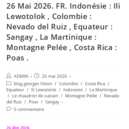
26 Mai 2026. FR. Indonésie : Ili
Lewotolok , Colombie :
Nevado del Ruiz , Equateur :
Sangay , La Martinique :
Montagne Pelée , Costa Rica :
Poas .
Auteur/autrice
Publication
ADMIN
26 mai 2026
de
publiée :
Post
blog georges Vitton
/
Colombie
/
Costa Rica
/
la
category:
Equateur
/
Ili Lewotolok
/
Indonesie
/
La Martinique
publication :
/
Le chaudron de vulcain
/
Montagne Pelée
/
Nevado
del Ruiz
/
Poas
/
Sangay
Commentaires
0 commentaire
de
la
publication :
26 Mai 2026.