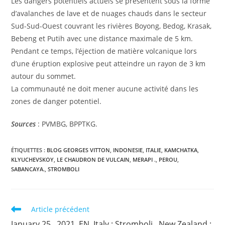
Les dangers potentiels actuels se présentent sous la forme
d’avalanches de lave et de nuages ​​chauds dans le secteur
Sud-Sud-Ouest couvrant les rivières Boyong, Bedog, Krasak,
Bebeng et Putih avec une distance maximale de 5 km.
Pendant ce temps, l’éjection de matière volcanique lors
d’une éruption explosive peut atteindre un rayon de 3 km
autour du sommet.
La communauté ne doit mener aucune activité dans les
zones de danger potentiel.
Sources
: PVMBG, BPPTKG.
ÉTIQUETTES :
BLOG GEORGES VITTON
,
INDONESIE
,
ITALIE
,
KAMCHATKA
,
KLYUCHEVSKOY
,
LE CHAUDRON DE VULCAIN
,
MERAPI .
,
PEROU
,
SABANCAYA.
,
STROMBOLI
Read
Article précédent
more
January 25 , 2021. EN. Italy : Stromboli , New Zealand :