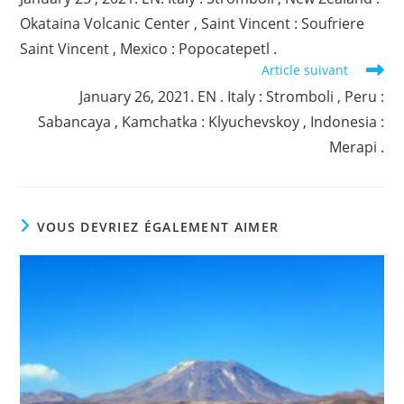
articles
Okataina Volcanic Center , Saint Vincent : Soufriere
Saint Vincent , Mexico : Popocatepetl .
Article suivant
January 26, 2021. EN . Italy : Stromboli , Peru :
Sabancaya , Kamchatka : Klyuchevskoy , Indonesia :
Merapi .
VOUS DEVRIEZ ÉGALEMENT AIMER