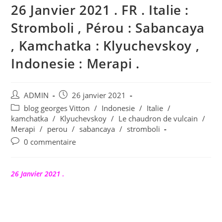
26 Janvier 2021 . FR . Italie :
Stromboli , Pérou : Sabancaya
, Kamchatka : Klyuchevskoy ,
Indonesie : Merapi .
Auteur/autrice
Publication
ADMIN
26 janvier 2021
de
publiée :
Post
blog georges Vitton
/
Indonesie
/
Italie
/
la
category:
kamchatka
/
Klyuchevskoy
/
Le chaudron de vulcain
/
publication :
Merapi
/
perou
/
sabancaya
/
stromboli
Commentaires
0 commentaire
de
la
publication :
26 Janvier 2021 .