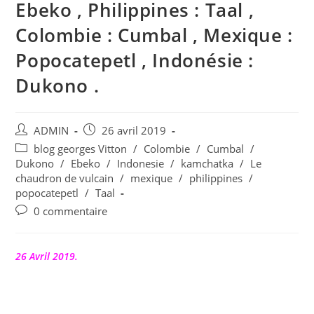
Ebeko , Philippines : Taal ,
Colombie : Cumbal , Mexique :
Popocatepetl , Indonésie :
Dukono .
Auteur/autrice
Publication
ADMIN
26 avril 2019
de
publiée :
Post
blog georges Vitton
/
Colombie
/
Cumbal
/
la
category:
Dukono
/
Ebeko
/
Indonesie
/
kamchatka
/
Le
publication :
chaudron de vulcain
/
mexique
/
philippines
/
popocatepetl
/
Taal
Commentaires
0 commentaire
de
la
publication :
26 Avril 2019.