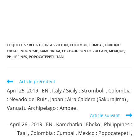
ÉTIQUETTES :
BLOG GEORGES VITTON
,
COLOMBIE
,
CUMBAL
,
DUKONO
,
EBEKO
,
INDONESIE
,
KAMCHATKA
,
LE CHAUDRON DE VULCAIN
,
MEXIQUE
,
PHILIPPINES
,
POPOCATEPETL
,
TAAL
Read
Article précédent
more
April 25, 2019 . EN . Italy / Sicily : Stromboli , Colombia
articles
: Nevado del Ruiz , Japan : Aira Caldera (Sakurajima) ,
Vanuatu Archipelago : Ambae .
Article suivant
April 26 , 2019 . EN . Kamchatka : Ebeko , Philippines :
Taal , Colombia : Cumbal , Mexico : Popocatepetl ,