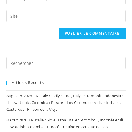
or
your
username
email
Saisir
to
address
l’URL
comment
to
de
comment
votre
site
(facultatif)
Articles Récents
August 8, 2026. EN. Italy / Sicily : Etna , Italy : Stromboli , Indonesia :
Ili Lewotolok , Colombia : Puracé – Los Coconucos volcanic chain ,
Costa Rica : Rincón de la Vieja .
8 Aout 2026. FR. Italie / Sicile : Etna , Italie : Stromboli , Indonésie : Ili
Lewotolok , Colombie : Puracé – Chaîne volcanique de Los