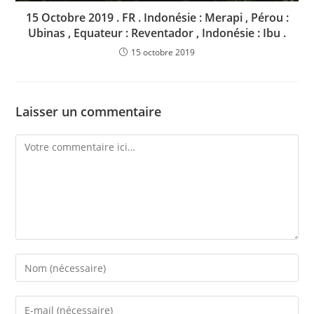
15 Octobre 2019 . FR . Indonésie : Merapi , Pérou :
Ubinas , Equateur : Reventador , Indonésie : Ibu .
15 octobre 2019
Laisser un commentaire
Comment
Enter
your
name
Enter