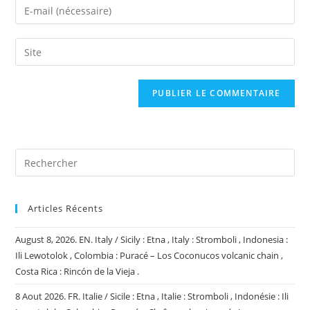
Enter
or
your
username
email
Saisir
to
address
l’URL
comment
to
de
comment
votre
site
(facultatif)
Articles Récents
August 8, 2026. EN. Italy / Sicily : Etna , Italy : Stromboli , Indonesia :
Ili Lewotolok , Colombia : Puracé – Los Coconucos volcanic chain ,
Costa Rica : Rincón de la Vieja .
8 Aout 2026. FR. Italie / Sicile : Etna , Italie : Stromboli , Indonésie : Ili