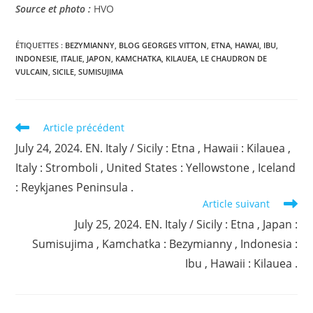
Source et photo :
HVO
ÉTIQUETTES :
BEZYMIANNY
,
BLOG GEORGES VITTON
,
ETNA
,
HAWAI
,
IBU
,
INDONESIE
,
ITALIE
,
JAPON
,
KAMCHATKA
,
KILAUEA
,
LE CHAUDRON DE
VULCAIN
,
SICILE
,
SUMISUJIMA
Read
Article précédent
more
July 24, 2024. EN. Italy / Sicily : Etna , Hawaii : Kilauea ,
articles
Italy : Stromboli , United States : Yellowstone , Iceland
: Reykjanes Peninsula .
Article suivant
July 25, 2024. EN. Italy / Sicily : Etna , Japan :
Sumisujima , Kamchatka : Bezymianny , Indonesia :
Ibu , Hawaii : Kilauea .