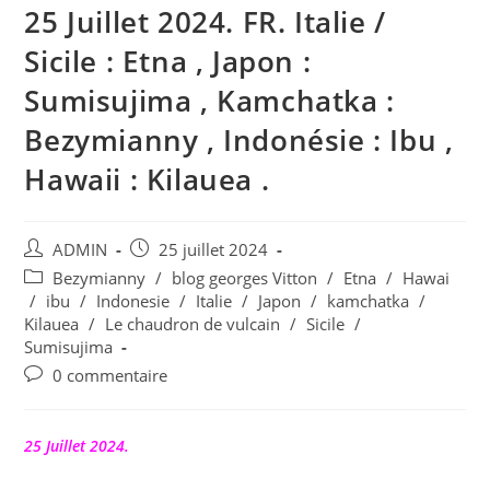
25 Juillet 2024. FR. Italie /
Sicile : Etna , Japon :
Sumisujima , Kamchatka :
Bezymianny , Indonésie : Ibu ,
Hawaii : Kilauea .
Auteur/autrice
Publication
ADMIN
25 juillet 2024
de
publiée :
Post
Bezymianny
/
blog georges Vitton
/
Etna
/
Hawai
la
category:
/
ibu
/
Indonesie
/
Italie
/
Japon
/
kamchatka
/
publication :
Kilauea
/
Le chaudron de vulcain
/
Sicile
/
Sumisujima
Commentaires
0 commentaire
de
la
publication :
25 Juillet 2024.