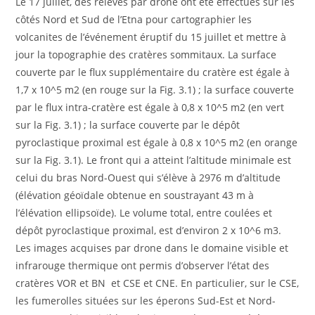
Le 17 juillet, des relevés par drone ont été effectués sur les
côtés Nord et Sud de l’Etna pour cartographier les
volcanites de l’événement éruptif du 15 juillet et mettre à
jour la topographie des cratères sommitaux. La surface
couverte par le flux supplémentaire du cratère est égale à
1,7 x 10^5 m2 (en rouge sur la Fig. 3.1) ; la surface couverte
par le flux intra-cratère est égale à 0,8 x 10^5 m2 (en vert
sur la Fig. 3.1) ; la surface couverte par le dépôt
pyroclastique proximal est égale à 0,8 x 10^5 m2 (en orange
sur la Fig. 3.1). Le front qui a atteint l’altitude minimale est
celui du bras Nord-Ouest qui s’élève à 2976 m d’altitude
(élévation géoïdale obtenue en soustrayant 43 m à
l’élévation ellipsoïde). Le volume total, entre coulées et
dépôt pyroclastique proximal, est d’environ 2 x 10^6 m3.
Les images acquises par drone dans le domaine visible et
infrarouge thermique ont permis d’observer l’état des
cratères VOR et BN et CSE et CNE. En particulier, sur le CSE,
les fumerolles situées sur les éperons Sud-Est et Nord-