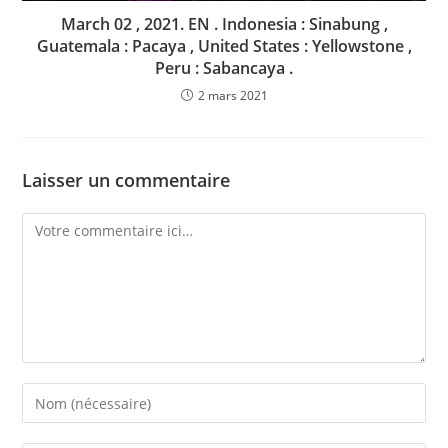
March 02 , 2021. EN . Indonesia : Sinabung ,
Guatemala : Pacaya , United States : Yellowstone ,
Peru : Sabancaya .
2 mars 2021
Laisser un commentaire
Comment
Enter
your
name