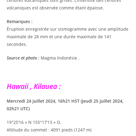
cendres volcaniques sont grises. L’intensité des cendres
volcaniques est observée comme étant épaisse.
Remarques :
Éruption enregistrée sur sismogramme avec une amplitude
maximale de 28 mm et une durée maximale de 141
secondes.
Source et photo :
Magma Indonésie .
Hawaii , Kilauea :
Mercredi 24 juillet 2024, 16h21 HST (jeudi 25 juillet 2024,
02h21 UTC)
19°25’16 » N 155°17’13 » O,
Altitude du sommet : 4091 pieds (1247 m)