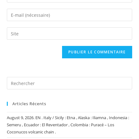
your
name
Enter
or
your
username
email
Saisir
to
address
l’URL
comment
to
de
comment
votre
site
(facultatif)
Articles Récents
August 9, 2026. EN . Italy / Sicily : Etna , Alaska : Iliamna , Indonesia :
Semeru , Ecuador : El Reventador , Colombia : Puracé – Los
Coconucos volcanic chain .