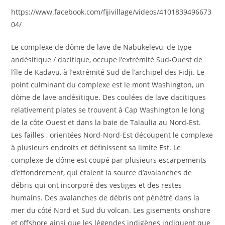
https://www.facebook.com/fijivillage/videos/4101839496673
04/
Le complexe de dôme de lave de Nabukelevu, de type
andésitique / dacitique, occupe l’extrémité Sud-Ouest de
l’île de Kadavu, à l’extrémité Sud de l’archipel des Fidji. Le
point culminant du complexe est le mont Washington, un
dôme de lave andésitique. Des coulées de lave dacitiques
relativement plates se trouvent à Cap Washington le long
de la côte Ouest et dans la baie de Talaulia au Nord-Est.
Les failles , orientées Nord-Nord-Est découpent le complexe
à plusieurs endroits et définissent sa limite Est. Le
complexe de dôme est coupé par plusieurs escarpements
d’effondrement, qui étaient la source d’avalanches de
débris qui ont incorporé des vestiges et des restes
humains. Des avalanches de débris ont pénétré dans la
mer du côté Nord et Sud du volcan. Les gisements onshore
et offshore ainsi que les légendes indigènes indiquent que