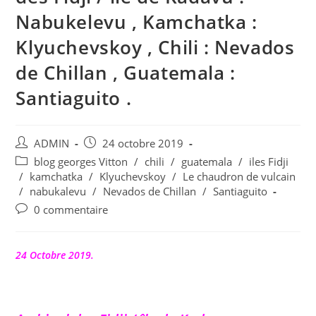
Nabukelevu , Kamchatka :
Klyuchevskoy , Chili : Nevados
de Chillan , Guatemala :
Santiaguito .
Auteur/autrice
Publication
ADMIN
24 octobre 2019
de
publiée :
Post
blog georges Vitton
/
chili
/
guatemala
/
iles Fidji
la
category:
/
kamchatka
/
Klyuchevskoy
/
Le chaudron de vulcain
publication :
/
nabukalevu
/
Nevados de Chillan
/
Santiaguito
Commentaires
0 commentaire
de
la
publication :
24 Octobre 2019.