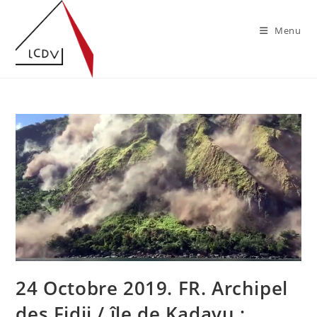
Skip
to
Menu
content
24 Octobre 2019. FR. Archipel
des Fidji / île de Kadavu :