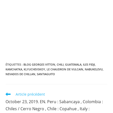
ÉTIQUETTES :
BLOG GEORGES VITTON
,
CHILI
,
GUATEMALA
,
ILES FIDJI
,
KAMCHATKA
,
KLYUCHEVSKOY
,
LE CHAUDRON DE VULCAIN
,
NABUKELEVU
,
NEVADOS DE CHILLAN
,
SANTIAGUITO
Read
Article précédent
more
October 23, 2019. EN. Peru : Sabancaya , Colombia :
articles
Chiles / Cerro Negro , Chile : Copahue , Italy :