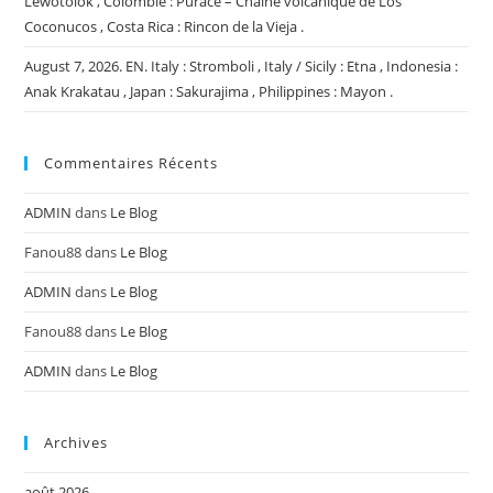
Lewotolok , Colombie : Puracé – Chaîne volcanique de Los
Coconucos , Costa Rica : Rincon de la Vieja .
August 7, 2026. EN. Italy : Stromboli , Italy / Sicily : Etna , Indonesia :
Anak Krakatau , Japan : Sakurajima , Philippines : Mayon .
Commentaires Récents
ADMIN
dans
Le Blog
Fanou88
dans
Le Blog
ADMIN
dans
Le Blog
Fanou88
dans
Le Blog
ADMIN
dans
Le Blog
Archives
août 2026