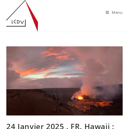
Skip
to
Menu
content
24 Janvier 2025 . FR. Hawaii :