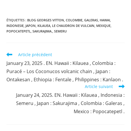
ÉTIQUETTES :
BLOG GEORGES VITTON
,
COLOMBIE
,
GALERAS
,
HAWAI
,
INDONESIE
,
JAPON
,
KILAUEA
,
LE CHAUDRON DE VULCAIN
,
MEXIQUE
,
POPOCATEPETL
,
SAKURAJIMA.
,
SEMERU
Read
Article précédent
more
January 23, 2025 . EN. Hawaii : Kilauea , Colombia :
articles
Puracé – Los Coconucos volcanic chain , Japan :
Ontakesan , Ethiopia : Fentale , Philippines : Kanlaon .
Article suivant
January 24, 2025. EN. Hawaii : Kilauea , Indonesia :
Semeru , Japan : Sakurajima , Colombia : Galeras ,
Mexico : Popocatepetl .