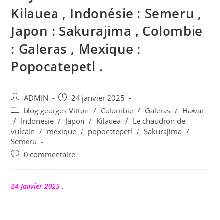
Kilauea , Indonésie : Semeru ,
Japon : Sakurajima , Colombie
: Galeras , Mexique :
Popocatepetl .
Auteur/autrice
Publication
ADMIN
24 janvier 2025
de
publiée :
Post
blog georges Vitton
/
Colombie
/
Galeras
/
Hawai
la
category:
/
Indonesie
/
Japon
/
Kilauea
/
Le chaudron de
publication :
vulcain
/
mexique
/
popocatepetl
/
Sakurajima
/
Semeru
Commentaires
0 commentaire
de
la
publication :
24 Janvier 2025 .