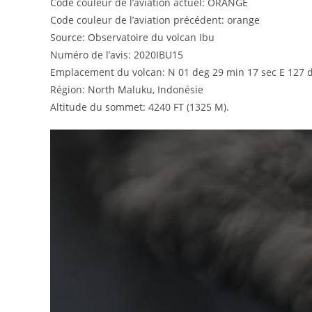
Code couleur de l’aviation actuel: ORANGE
Code couleur de l’aviation précédent: orange
Source: Observatoire du volcan Ibu
Numéro de l’avis: 2020IBU15
Emplacement du volcan: N 01 deg 29 min 17 sec E 127 
Région: North Maluku, Indonésie
Altitude du sommet: 4240 FT (1325 M).