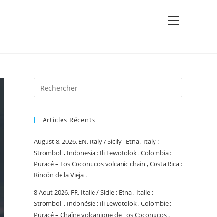
View
website
Menu
Articles Récents
August 8, 2026. EN. Italy / Sicily : Etna , Italy :
Stromboli , Indonesia : Ili Lewotolok , Colombia :
Puracé – Los Coconucos volcanic chain , Costa Rica :
Rincón de la Vieja .
8 Aout 2026. FR. Italie / Sicile : Etna , Italie :
Stromboli , Indonésie : Ili Lewotolok , Colombie :
Puracé – Chaîne volcanique de Los Coconucos ,