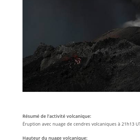
Résumé de l’activité volcanique:
Éruption avec nuage de cendres volcaniques à 21h13 UT
Hauteur du nuage volcanique: