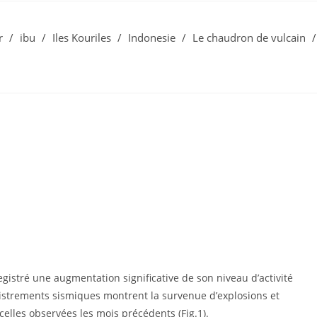
r
/
ibu
/
Iles Kouriles
/
Indonesie
/
Le chaudron de vulcain
/
gistré une augmentation significative de son niveau d’activité
registrements sismiques montrent la survenue d’explosions et
lles observées les mois précédents (Fig.1).