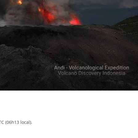
C (06h13 local).