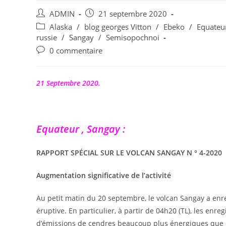
Auteur/autrice
Publication
ADMIN
21 septembre 2020
de
publiée :
Post
Alaska
/
blog georges Vitton
/
Ebeko
/
Equateu
la
category:
russie
/
Sangay
/
Semisopochnoi
publication :
Commentaires
0 commentaire
de
la
publication :
21 Septembre 2020.
Equateur , Sangay :
RAPPORT SPÉCIAL SUR LE VOLCAN SANGAY N ° 4-2020
Augmentation significative de l’activité
Au petit matin du 20 septembre, le volcan Sangay a enre
éruptive. En particulier, à partir de 04h20 (TL), les en
d’émissions de cendres beaucoup plus énergiques que ce