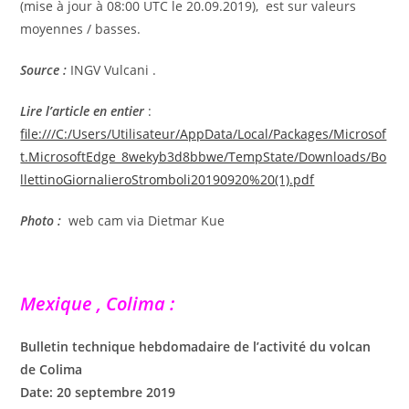
(mise à jour à 08:00 UTC le 20.09.2019), est sur valeurs
moyennes / basses.
Source :
INGV Vulcani .
Lire l’article en entier
:
file:///C:/Users/Utilisateur/AppData/Local/Packages/Microsof
t.MicrosoftEdge_8wekyb3d8bbwe/TempState/Downloads/Bo
llettinoGiornalieroStromboli20190920%20(1).pdf
Photo :
web cam via Dietmar Kue
Mexique , Colima :
Bulletin technique hebdomadaire de l’activité du volcan
de Colima
Date: 20 septembre 2019