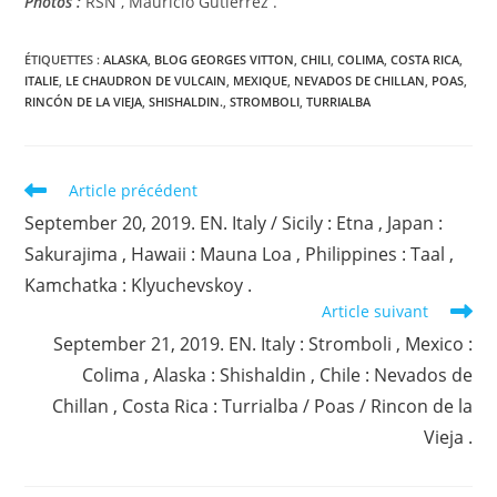
Photos :
RSN , Mauricio Gutiérrez .
ÉTIQUETTES :
ALASKA
,
BLOG GEORGES VITTON
,
CHILI
,
COLIMA
,
COSTA RICA
,
ITALIE
,
LE CHAUDRON DE VULCAIN
,
MEXIQUE
,
NEVADOS DE CHILLAN
,
POAS
,
RINCÓN DE LA VIEJA
,
SHISHALDIN.
,
STROMBOLI
,
TURRIALBA
Read
Article précédent
more
September 20, 2019. EN. Italy / Sicily : Etna , Japan :
articles
Sakurajima , Hawaii : Mauna Loa , Philippines : Taal ,
Kamchatka : Klyuchevskoy .
Article suivant
September 21, 2019. EN. Italy : Stromboli , Mexico :
Colima , Alaska : Shishaldin , Chile : Nevados de
Chillan , Costa Rica : Turrialba / Poas / Rincon de la
Vieja .