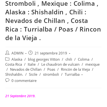
Stromboli , Mexique : Colima ,
Alaska : Shishaldin , Chili :
Nevados de Chillan , Costa
Rica : Turrialba / Poas / Rincon
de la Vieja .
Auteur/autrice
Publication
ADMIN
21 septembre 2019
de
publiée :
Post
Alaska
/
blog georges Vitton
/
chili
/
Colima
/
la
category:
Costa Rica
/
Italie
/
Le chaudron de vulcain
/
mexique
publication :
/
Nevados de Chillan
/
Poas
/
Rincón de la Vieja
/
Shishaldin.
/
Sicile
/
stromboli
/
Turrialba
Commentaires
0 commentaire
de
la
publication :
21 Septembre 2019.