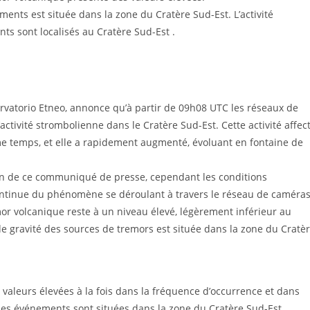
ents est située dans la zone du Cratère Sud-Est. L’activité
ts sont localisés au Cratère Sud-Est .
ervatorio Etneo, annonce qu’à partir de 09h08 UTC les réseaux de
’activité strombolienne dans le Cratère Sud-Est. Cette activité affec
 temps, et elle a rapidement augmenté, évoluant en fontaine de
ion de ce communiqué de presse, cependant les conditions
ntinue du phénomène se déroulant à travers le réseau de caméras
or volcanique reste à un niveau élevé, légèrement inférieur au
e gravité des sources de tremors est située dans la zone du Cratè
s valeurs élevées à la fois dans la fréquence d’occurrence et dans
des événements sont situées dans la zone du Cratère Sud-Est.