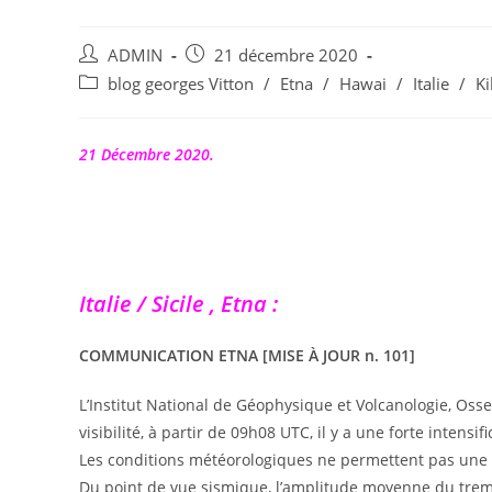
Auteur/autrice
Publication
ADMIN
21 décembre 2020
de
publiée :
Post
blog georges Vitton
/
Etna
/
Hawai
/
Italie
/
Ki
la
category:
publication :
21 Décembre 2020.
Italie / Sicile , Etna :
COMMUNICATION ETNA [MISE À JOUR n. 101]
L’Institut National de Géophysique et Volcanologie, Osse
visibilité, à partir de 09h08 UTC, il y a une forte intensi
Les conditions météorologiques ne permettent pas une
Du point de vue sismique, l’amplitude moyenne du trem