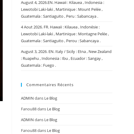
August 4, 2026.EN. Hawaii : Kilauea , Indonesia :
Lewotobi Laki-laki , Martinique : Mount Pelée ,
Guatemala : Santiaguito , Peru : Sabancaya .
4 Aout 2026. FR. Hawaii : Kilauea , Indonésie :
Lewotobi Laki-laki , Martinique : Montagne Pelée ,
Guatemala : Santiaguito , Perou : Sabancaya .
August 3, 2026. EN. Italy / Sicily : Etna , New Zealand
: Ruapehu , Indonesia : Ibu , Ecuador : Sangay ,
Guatemala : Fuego .
Commentaires Récents
ADMIN
dans
Le Blog
Fanou88
dans
Le Blog
ADMIN
dans
Le Blog
Fanou88
dans
Le Blog