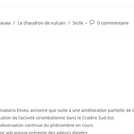
Commentaires
lauea
/
Le chaudron de vulcain
/
Sicile
0 commentaire
de
la
publication :
rvatorio Etneo, annonce que suite à une amélioration partielle de l
fication de l’activité strombolienne dans le Cratère Sud-Est.
 observation continue du phénomène en cours.
or volcanique présente des valeurs élevées.