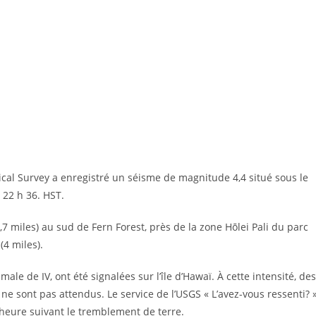
ical Survey a enregistré un séisme de magnitude 4,4 situé sous le
 22 h 36. HST.
7 miles) au sud de Fern Forest, près de la zone Hōlei Pali du parc
4 miles).
ale de IV, ont été signalées sur l’île d’Hawaï. À cette intensité, des
 sont pas attendus. Le service de l’USGS « L’avez-vous ressenti? 
 heure suivant le tremblement de terre.