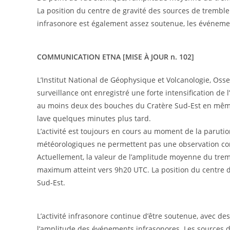
La position du centre de gravité des sources de tremblem
infrasonore est également assez soutenue, les événemen
COMMUNICATION ETNA [MISE À JOUR n. 102]
L’Institut National de Géophysique et Volcanologie, Oss
surveillance ont enregistré une forte intensification de l
au moins deux des bouches du Cratère Sud-Est en même
lave quelques minutes plus tard.
L’activité est toujours en cours au moment de la parut
météorologiques ne permettent pas une observation co
Actuellement, la valeur de l’amplitude moyenne du trem
maximum atteint vers 9h20 UTC. La position du centre d
Sud-Est.
L’activité infrasonore continue d’être soutenue, avec de
l’amplitude des événements infrasonores. Les sources 