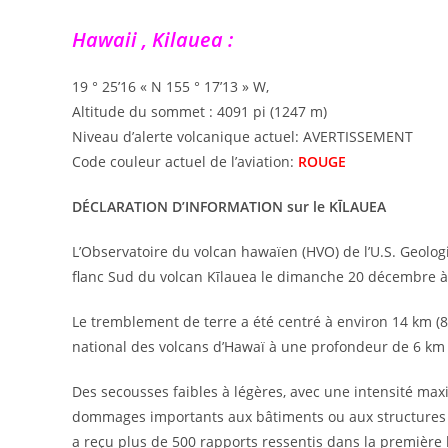
Hawaii , Kilauea :
19 ° 25’16 « N 155 ° 17’13 » W,
Altitude du sommet : 4091 pi (1247 m)
Niveau d’alerte volcanique actuel: AVERTISSEMENT
Code couleur actuel de l’aviation:
ROUGE
DÉCLARATION D’INFORMATION sur le KĪLAUEA
L’Observatoire du volcan hawaïen (HVO) de l’U.S. Geolog
flanc Sud du volcan Kīlauea le dimanche 20 décembre à
Le tremblement de terre a été centré à environ 14 km (8,
national des volcans d’Hawaï à une profondeur de 6 km (
Des secousses faibles à légères, avec une intensité maxim
dommages importants aux bâtiments ou aux structures ne
a reçu plus de 500 rapports ressentis dans la première