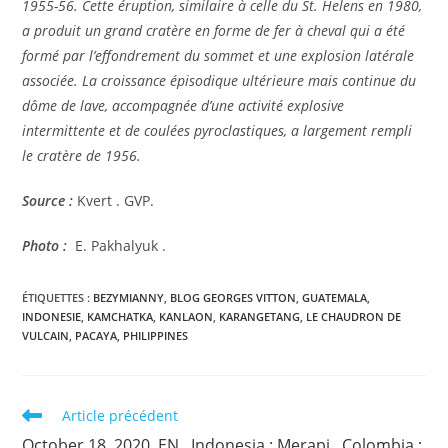
1955-56. Cette éruption, similaire à celle du St. Helens en 1980,
a produit un grand cratère en forme de fer à cheval qui a été
formé par l’effondrement du sommet et une explosion latérale
associée. La croissance épisodique ultérieure mais continue du
dôme de lave, accompagnée d’une activité explosive
intermittente et de coulées pyroclastiques, a largement rempli
le cratère de 1956.
Source :
Kvert . GVP.
Photo :
E. Pakhalyuk .
ÉTIQUETTES :
BEZYMIANNY
,
BLOG GEORGES VITTON
,
GUATEMALA
,
INDONESIE
,
KAMCHATKA
,
KANLAON
,
KARANGETANG
,
LE CHAUDRON DE
VULCAIN
,
PACAYA
,
PHILIPPINES
Read
Article précédent
more
October 18, 2020. EN . Indonesia : Merapi , Colombia :