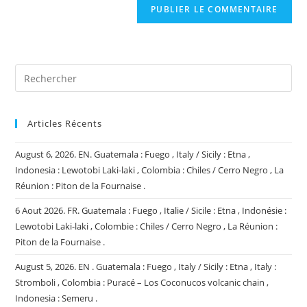
comment
votre
site
(facultatif)
Articles Récents
August 6, 2026. EN. Guatemala : Fuego , Italy / Sicily : Etna ,
Indonesia : Lewotobi Laki-laki , Colombia : Chiles / Cerro Negro , La
Réunion : Piton de la Fournaise .
6 Aout 2026. FR. Guatemala : Fuego , Italie / Sicile : Etna , Indonésie :
Lewotobi Laki-laki , Colombie : Chiles / Cerro Negro , La Réunion :
Piton de la Fournaise .
August 5, 2026. EN . Guatemala : Fuego , Italy / Sicily : Etna , Italy :
Stromboli , Colombia : Puracé – Los Coconucos volcanic chain ,
Indonesia : Semeru .