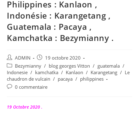
Philippines : Kanlaon ,
Indonésie : Karangetang ,
Guatemala : Pacaya ,
Kamchatka : Bezymianny .
Auteur/autrice
Publication
ADMIN
19 octobre 2020
de
publiée :
Post
Bezymianny
/
blog georges Vitton
/
guatemala
/
la
category:
Indonesie
/
kamchatka
/
Kanlaon
/
Karangetang
/
Le
publication :
chaudron de vulcain
/
pacaya
/
philippines
Commentaires
0 commentaire
de
la
publication :
19 Octobre 2020 .