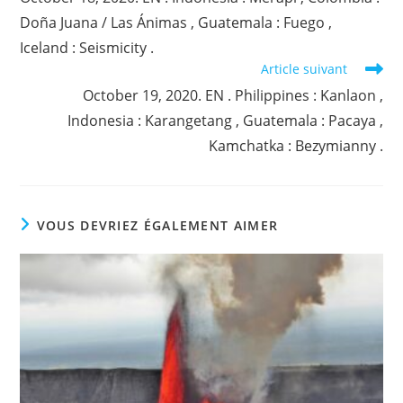
articles
Doña Juana / Las Ánimas , Guatemala : Fuego ,
Iceland : Seismicity .
Article suivant
October 19, 2020. EN . Philippines : Kanlaon ,
Indonesia : Karangetang , Guatemala : Pacaya ,
Kamchatka : Bezymianny .
VOUS DEVRIEZ ÉGALEMENT AIMER