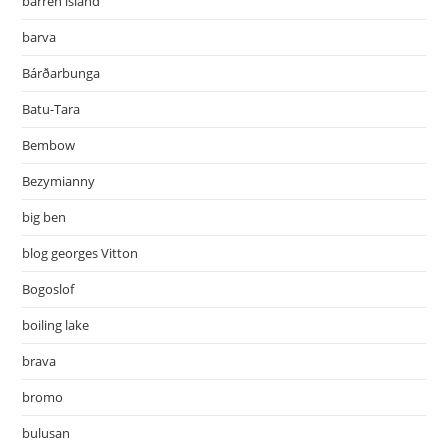
barren island
barva
Bárðarbunga
Batu-Tara
Bembow
Bezymianny
big ben
blog georges Vitton
Bogoslof
boiling lake
brava
bromo
bulusan