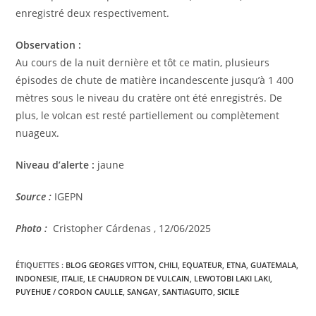
enregistré deux respectivement.
Observation :
Au cours de la nuit dernière et tôt ce matin, plusieurs
épisodes de chute de matière incandescente jusqu’à 1 400
mètres sous le niveau du cratère ont été enregistrés. De
plus, le volcan est resté partiellement ou complètement
nuageux.
Niveau d’alerte :
jaune
Source :
IGEPN
Photo :
Cristopher Cárdenas , 12/06/2025
ÉTIQUETTES :
BLOG GEORGES VITTON
,
CHILI
,
EQUATEUR
,
ETNA
,
GUATEMALA
,
INDONESIE
,
ITALIE
,
LE CHAUDRON DE VULCAIN
,
LEWOTOBI LAKI LAKI
,
PUYEHUE / CORDON CAULLE
,
SANGAY
,
SANTIAGUITO
,
SICILE