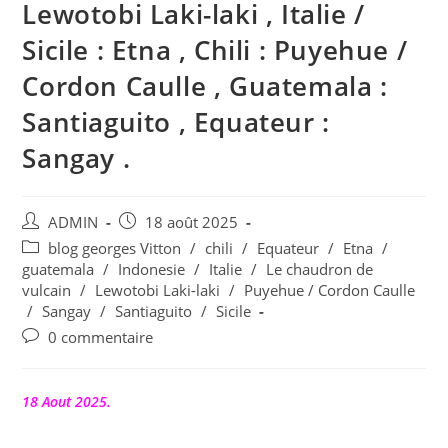
Lewotobi Laki-laki , Italie /
Sicile : Etna , Chili : Puyehue /
Cordon Caulle , Guatemala :
Santiaguito , Equateur :
Sangay .
Auteur/autrice
Publication
ADMIN
18 août 2025
de
publiée :
Post
blog georges Vitton
/
chili
/
Equateur
/
Etna
/
la
category:
guatemala
/
Indonesie
/
Italie
/
Le chaudron de
publication :
vulcain
/
Lewotobi Laki-laki
/
Puyehue / Cordon Caulle
/
Sangay
/
Santiaguito
/
Sicile
Commentaires
0 commentaire
de
la
publication :
18 Aout 2025.