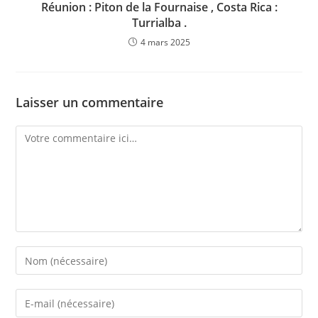
Réunion : Piton de la Fournaise , Costa Rica :
Turrialba .
4 mars 2025
Laisser un commentaire
Comment
Enter
your
name
Enter
or
your