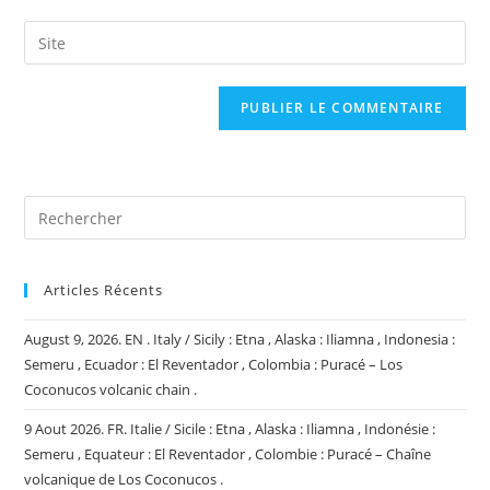
username
email
Saisir
to
address
l’URL
comment
to
de
comment
votre
site
(facultatif)
Articles Récents
August 9, 2026. EN . Italy / Sicily : Etna , Alaska : Iliamna , Indonesia :
Semeru , Ecuador : El Reventador , Colombia : Puracé – Los
Coconucos volcanic chain .
9 Aout 2026. FR. Italie / Sicile : Etna , Alaska : Iliamna , Indonésie :
Semeru , Equateur : El Reventador , Colombie : Puracé – Chaîne
volcanique de Los Coconucos .