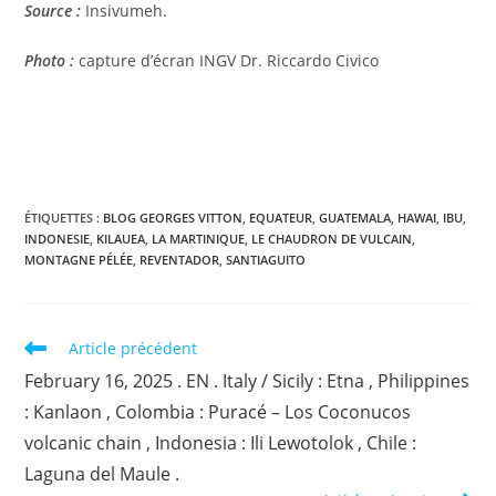
Source :
Insivumeh.
Photo :
capture d’écran INGV Dr. Riccardo Civico
ÉTIQUETTES :
BLOG GEORGES VITTON
,
EQUATEUR
,
GUATEMALA
,
HAWAI
,
IBU
,
INDONESIE
,
KILAUEA
,
LA MARTINIQUE
,
LE CHAUDRON DE VULCAIN
,
MONTAGNE PÉLÉE
,
REVENTADOR
,
SANTIAGUITO
Read
Article précédent
more
February 16, 2025 . EN . Italy / Sicily : Etna , Philippines
articles
: Kanlaon , Colombia : Puracé – Los Coconucos
volcanic chain , Indonesia : Ili Lewotolok , Chile :
Laguna del Maule .