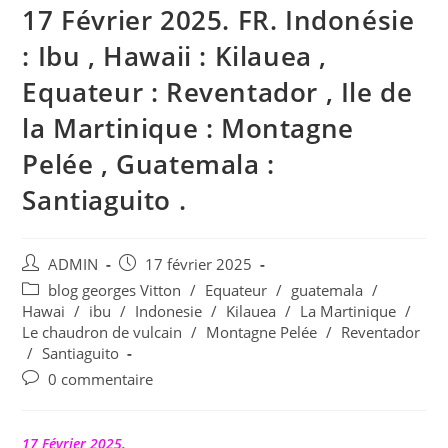
17 Février 2025. FR. Indonésie
: Ibu , Hawaii : Kilauea ,
Equateur : Reventador , Ile de
la Martinique : Montagne
Pelée , Guatemala :
Santiaguito .
Auteur/autrice
Publication
ADMIN
17 février 2025
de
publiée :
Post
blog georges Vitton
/
Equateur
/
guatemala
/
la
category:
Hawai
/
ibu
/
Indonesie
/
Kilauea
/
La Martinique
/
publication :
Le chaudron de vulcain
/
Montagne Pelée
/
Reventador
/
Santiaguito
Commentaires
0 commentaire
de
la
publication :
17 Février 2025.