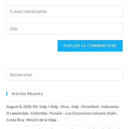
name
Enter
or
your
username
email
Saisir
to
address
l’URL
comment
to
de
comment
votre
site
(facultatif)
Articles Récents
August 8, 2026. EN. Italy / Sicily : Etna , Italy : Stromboli , Indonesia :
Ili Lewotolok , Colombia : Puracé – Los Coconucos volcanic chain ,
Costa Rica : Rincón de la Vieja .