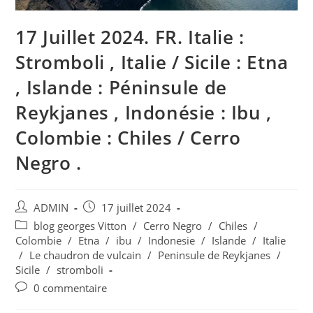
17 Juillet 2024. FR. Italie :
Stromboli , Italie / Sicile : Etna
, Islande : Péninsule de
Reykjanes , Indonésie : Ibu ,
Colombie : Chiles / Cerro
Negro .
Auteur/autrice
Publication
ADMIN
17 juillet 2024
de
publiée :
Post
blog georges Vitton
/
Cerro Negro
/
Chiles
/
la
category:
Colombie
/
Etna
/
ibu
/
Indonesie
/
Islande
/
Italie
publication :
/
Le chaudron de vulcain
/
Peninsule de Reykjanes
/
Sicile
/
stromboli
Commentaires
0 commentaire
de