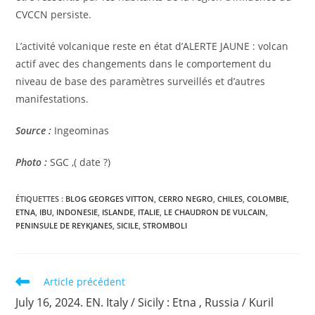
CVCCN persiste.
L’activité volcanique reste en état d’ALERTE JAUNE : volcan
actif avec des changements dans le comportement du
niveau de base des paramètres surveillés et d’autres
manifestations.
Source :
Ingeominas
Photo :
SGC ,( date ?)
ÉTIQUETTES :
BLOG GEORGES VITTON
,
CERRO NEGRO
,
CHILES
,
COLOMBIE
,
ETNA
,
IBU
,
INDONESIE
,
ISLANDE
,
ITALIE
,
LE CHAUDRON DE VULCAIN
,
PENINSULE DE REYKJANES
,
SICILE
,
STROMBOLI
Read
Article précédent
more
July 16, 2024. EN. Italy / Sicily : Etna , Russia / Kuril
articles