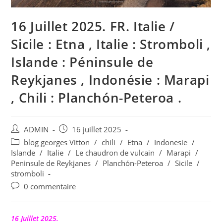
16 Juillet 2025. FR. Italie /
Sicile : Etna , Italie : Stromboli ,
Islande : Péninsule de
Reykjanes , Indonésie : Marapi
, Chili : Planchón-Peteroa .
Auteur/autrice
Publication
ADMIN
16 juillet 2025
de
publiée :
Post
blog georges Vitton
/
chili
/
Etna
/
Indonesie
/
la
category:
Islande
/
Italie
/
Le chaudron de vulcain
/
Marapi
/
publication :
Peninsule de Reykjanes
/
Planchón-Peteroa
/
Sicile
/
stromboli
Commentaires
0 commentaire
de
la
publication :
16 Juillet 2025.