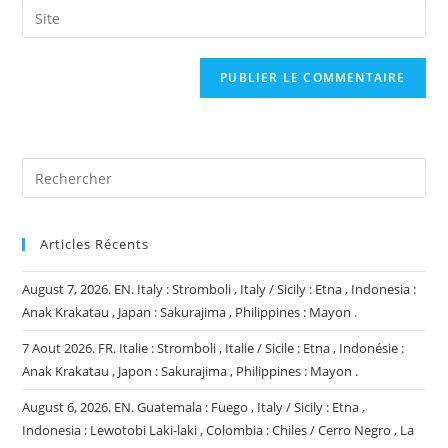
Saisir
to
address
l’URL
comment
to
de
comment
votre
site
(facultatif)
Articles Récents
August 7, 2026. EN. Italy : Stromboli , Italy / Sicily : Etna , Indonesia :
Anak Krakatau , Japan : Sakurajima , Philippines : Mayon .
7 Aout 2026. FR. Italie : Stromboli , Italie / Sicile : Etna , Indonésie :
Anak Krakatau , Japon : Sakurajima , Philippines : Mayon .
August 6, 2026. EN. Guatemala : Fuego , Italy / Sicily : Etna ,
Indonesia : Lewotobi Laki-laki , Colombia : Chiles / Cerro Negro , La