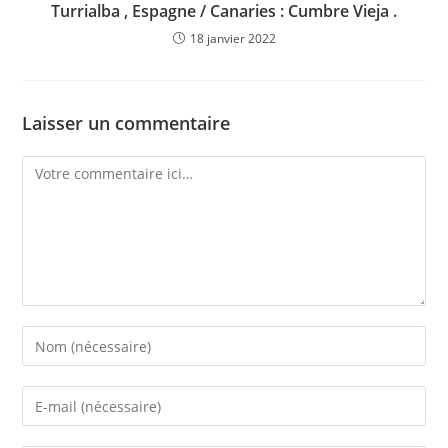
Turrialba , Espagne / Canaries : Cumbre Vieja .
18 janvier 2022
Laisser un commentaire
Comment
Enter
your
name
Enter
or
your
username
email