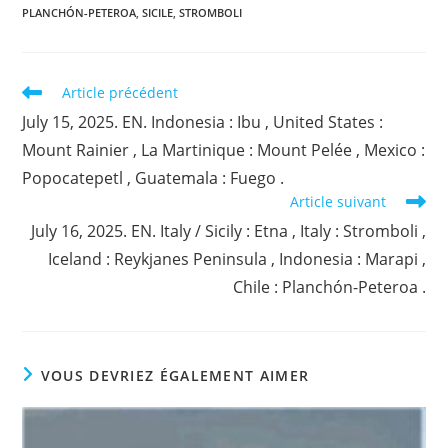
PLANCHÓN-PETEROA
,
SICILE
,
STROMBOLI
Read
Article précédent
more
July 15, 2025. EN. Indonesia : Ibu , United States :
articles
Mount Rainier , La Martinique : Mount Pelée , Mexico :
Popocatepetl , Guatemala : Fuego .
Article suivant
July 16, 2025. EN. Italy / Sicily : Etna , Italy : Stromboli ,
Iceland : Reykjanes Peninsula , Indonesia : Marapi ,
Chile : Planchón-Peteroa .
VOUS DEVRIEZ ÉGALEMENT AIMER